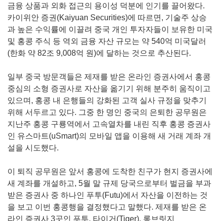
금융 상품과 외화 접근의 용이성 덕분에 인기를 끌어왔다.
카이위안 증권(Kaiyuan Securities)에 따르면, 기술주 상승
과 높은 수익률에 이끌려 중국 개인 투자자들이 보유한 미국
및 홍콩 주식 등 역외 금융 자산 규모는 약 540억 미국달러
(한화 약 82조 9,008억 원)에 달하는 것으로 추산된다.
일부 중국 방문객들은 제재를 받은 온라인 증권사에서 홍콩
중심의 소형 증권사로 자산을 옮기기 위해 분주히 움직이고
있으며, 홍콩 내 은행들의 강화된 고객 실사 규정을 맞추기
위해 서두르고 있다. 그중 한 명인 중국의 은퇴한 공무원은
지난주 홍콩 구룡역에서 고속열차를 내린 직후 홍콩 증권사
인 유스마트(uSmart)의 모바일 앱을 이용해 새 거래 계좌 개
설을 시도했다.
이 퇴직 공무원은 앞서 홍콩에 도착한 친구가 현지 증권사에
새 계좌를 개설하고, 5월 말 규제 당국으로부터 벌금을 부과
받은 증권사 중 하나인 푸투(Futu)에서 자산을 이전하는 것
을 보고 이번 홍콩행을 결정했다고 말했다. 제재를 받은 온
라인 증권사 3곳인 푸투, 타이거(Tiger), 롱브릿지