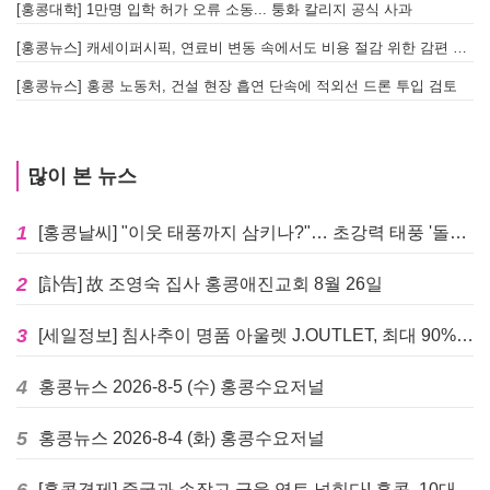
[홍콩대학] 1만명 입학 허가 오류 소동... 퉁화 칼리지 공식 사과
[
[홍콩뉴스] 캐세이퍼시픽, 연료비 변동 속에서도 비용 절감 위한 감편 계획 없어
[
[홍콩뉴스] 홍콩 노동처, 건설 현장 흡연 단속에 적외선 드론 투입 검토
[
많이 본 뉴스
1
[홍콩날씨] "이웃 태풍까지 삼키나?"… 초강력 태풍 '돌핀' 세력 재확장
2
[訃告] 故 조영숙 집사 홍콩애진교회 8월 26일
3
[세일정보] 침사추이 명품 아울렛 J.OUTLET, 최대 90% 빅 세일 진행
4
홍콩뉴스 2026-8-5 (수) 홍콩수요저널
5
홍콩뉴스 2026-8-4 (화) 홍콩수요저널
[홍콩경제] 중국과 손잡고 금융 영토 넓힌다! 홍콩, 10대 신규 정책 발표