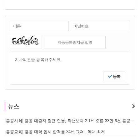
등록
뉴스
[홍콩사회] 홍콩 대졸자 평균 연봉, 작년보다 2.1% 오른 33만 6천 홍콩달러 기록
[
[홍콩교육] 홍콩 대학 입시 합격률 34% 그쳐...역대 최저