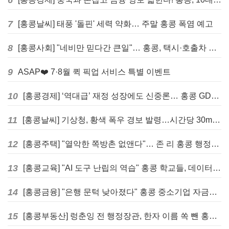
6
7
[홍콩날씨] 태풍 '돌핀' 세력 약화… 주말 홍콩 폭염 예고
8
[홍콩사회] "네비만 믿다간 큰일"… 홍콩, 택시·호출차 통합 시험 도입하며 규제 본격화
9
ASAP❤️ 7·8월 퀵 픽업 서비스 특별 이벤트
10
[홍콩경제] ‘역대급’ 재정 성장에도 신중론… 홍콩 GDP 전망 상향 속 “지정학적 리스크 경계”
11
[홍콩날씨] 기상청, 황색 폭우 경보 발령…시간당 30mm 이상 강우 예보
12
[홍콩주택] "열악한 쪽방촌 없앤다"… 존 리 홍콩 행정장관, 4년 내 단계적 폐지 선언
13
[홍콩교육] "AI 도구 난립의 역습" 홍콩 학교들, 데이터 고립에 교육 효과 평가 비상
14
[홍콩금융] "은행 문턱 낮아졌다" 홍콩 중소기업 자금줄 숨통 트이나… HKMA "2분기 신용 조건 안정적"
15
[홍콩부동산] 렁춘잉 전 행정장관, 한자 이름 쏙 뺀 홍콩 고급 아파트 단지들에 쓴소리