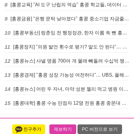
8
[홍콩교육] "AI 도구 난립의 역습" 홍콩 학교들, 데이터 고립에 교육 효과 평가 비상
9
[홍콩금융] "은행 문턱 낮아졌다" 홍콩 중소기업 자금줄 숨통 트이나… HKMA "2분기 신용 조건 안정적"
10
[홍콩부동산] 렁춘잉 전 행정장관, 한자 이름 쏙 뺀 홍콩 고급 아파트 단지들에 쓴소리
11
[홍콩정치] "의원 발언 횟수로 평가? 말도 안 된다"… 홍콩 입법회 의장의 일침
12
[홍콩뉴스] 샤넬 명품 700여 개 몰래 빼돌려 수십억 챙긴 직원 4년~7년형 선고
13
[홍콩경제] "홍콩 성장 가능성 여전하다"… UBS, 올해 홍콩 GDP 성장률 전망치 4.5%로 대폭 상향
14
[홍콩뉴스] 어린 두 자녀, 마약 성분 젤리 먹고 병원 이송… 어머니와 친척 체포
15
[홍콩대학] 홍콩 수능 만점자 12명 전원 홍콩 중문대 의대 진학
친구추가
제보하기
PC 버전으로 보기