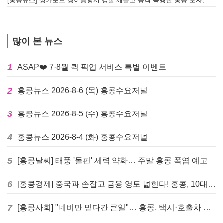
[홍콩뉴스] 싱가포르 창이공항서 경찰 깨물고 승객 폭행한 홍콩 모자, 결국 감옥행
투
많이 본 뉴스
1
ASAP❤️ 7·8월 퀵 픽업 서비스 특별 이벤트
2
홍콩뉴스 2026-8-6 (목) 홍콩수요저널
3
홍콩뉴스 2026-8-5 (수) 홍콩수요저널
4
홍콩뉴스 2026-8-4 (화) 홍콩수요저널
5
[홍콩날씨] 태풍 '돌핀' 세력 약화… 주말 홍콩 폭염 예고
6
[홍콩경제] 중국과 손잡고 금융 영토 넓힌다! 홍콩, 10대 신규 정책 발표
7
[홍콩사회] "네비만 믿다간 큰일"… 홍콩, 택시·호출차 통합 시험 도입하며 규제 본격화