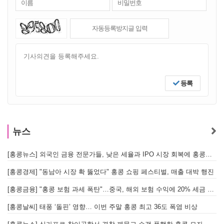
등록
뉴스
[홍콩뉴스] 외국인 금융 전문가들, 낮은 세율과 IPO 시장 회복에 홍콩으로 '대거 복귀'
[
[홍콩경제] "동남아 시장 확 뚫었다" 홍콩 쇼핑 페스티벌, 매출 대박 행진
[홍콩금융] "홍콩 보험 과세 폭탄"…중국, 해외 보험 수익에 20% 세금 부과로 관련주 급락
[홍콩날씨] 태풍 ‘돌핀’ 영향… 이번 주말 홍콩 최고 36도 폭염 비상
홍