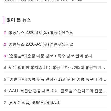
많이 본 뉴스
1
홍콩뉴스 2026-8-6 (목) 홍콩수요저널
2
홍콩뉴스 2026-8-5 (수) 홍콩수요저널
3
[홍콩날씨] 홍콩 태풍 경보 + 폭우 경보 완벽 정리
4
세계 챔피언 홍지승 선수 홍콩 온다… 제3회 홍콩한인팔씨름대회 9월 12일 개최
5
[홍콩대학] 홍콩 수능 만점자 12명 전원 홍콩 중문대 의대 진학
6
WALL 복잡한 홍콩 세무 회계, 글로벌 스탠다드의 전문가들이 답을 드립니다! - 법인설립, 회계, 감사
7
[신세계식품] SUMMER SALE