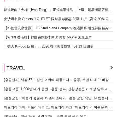
韓式燒肉「火桶（Hwa Tong）」正式進軍港島… 上環、銅鑼灣新店相繼開幕
尖沙咀名牌 Outlets J.OUTLET 限時震撼優惠 低至 1 折（高達 90% OFF）
【K-芭蕾風靡世界】 JB Studio and Company 在港開幕 引進韓國精英芭蕾教育系統
【WNBF香港站】韓國藥劑師李興洙 勇奪 Master 組別冠軍
「擴大 K-Food 版圖」… 2026 香港美食博覽下月 13 日開幕
TRAVEL
[홍콩날씨] 체감 37도 살인 더위에 태풍까지... 홍콩, 주말 내내 '초비상'
[홍콩교통] 1,000명 대거 동원...홍콩 정부, 신황강검문소 개장 앞두고 실전 훈련 돌입
[홍콩공항] "비행기 놓칠까 봐 조마조마?"…홍콩 공항 식당, AI 탑승시간 계산해 메뉴 추천해 준다
빅토리아 하버, 빅토리아 피크, 빅토리아 파크. '빅토리아’의 이름은 어떻게 온 걸까? - [이승권 원장의 생활칼럼]
[홍콩날씨] 태풍 '돌핀' 세력 약화… 주말 홍콩 폭염 예고