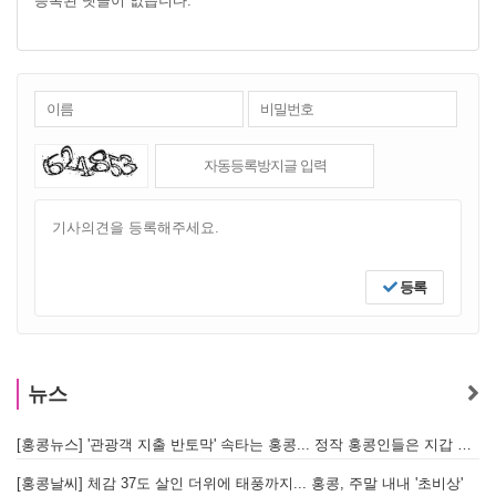
등록된 댓글이 없습니다.
등록
뉴스
[홍콩뉴스] '관광객 지출 반토막' 속타는 홍콩... 정작 홍콩인들은 지갑 들고 해외로?
[
[홍콩날씨] 체감 37도 살인 더위에 태풍까지... 홍콩, 주말 내내 '초비상'
[