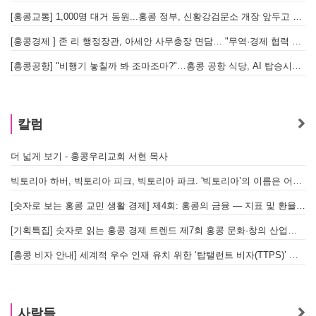
[홍콩교통] 1,000명 대거 동원...홍콩 정부, 신황강검문소 개장 앞두고 실전 훈련 돌입
[홍콩경제 ] 존 리 행정장관, 아세안 사무총장 면담… "무역·경제 협력 한층 강화한다"
[홍콩공항] "비행기 놓칠까 봐 조마조마?"…홍콩 공항 식당, AI 탑승시간 계산해 메뉴 추천해 준다
홍
칼럼
더 넓게 보기 - 홍콩우리교회 서현 목사
빅토리아 하버, 빅토리아 피크, 빅토리아 파크. '빅토리아’의 이름은 어떻게 온 걸까? - [이승권 원장의 생활칼럼]
[숫자로 보는 홍콩 교민 생활 경제] 제4회: 홍콩의 금융 — 지표 및 환율, MPF 운영 현황
[기획특집] 숫자로 읽는 홍콩 경제 트렌드 제7회 홍콩 문화·창의 산업의 구조와 분야별 동향
[홍콩 비자 안내] 세계적 우수 인재 유치 위한 ‘탑탤런트 비자(TTPS)’ 주요 요건
사람들