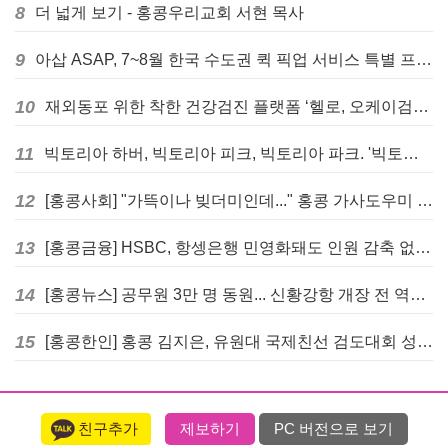
8
더 넓게 보기 - 홍콩우리교회 서현 목사
9
아삽 ASAP, 7~8월 한국 수도권 퀵 픽업 서비스 특별 프로모션 실시
10
재외동포 위한 착한 건강검진 플랫폼 ‘헬로, 오케이검진’ 서비스 개시
11
빅토리아 하버, 빅토리아 피크, 빅토리아 파크. '빅토리아’의 이름은 어떻게 온 걸까? - [이승권 원장의 생활칼럼]
12
[홍콩사회] "가뜩이나 빚더미인데..." 홍콩 가사도우미 대출 전면 금지 촉구
13
[홍콩금융] HSBC, 항셍은행 민영화돼도 인원 감축 없다... 독립 브랜드 유지
14
[홍콩뉴스] 공무원 3만 명 동원... 신황강항 개장 전 역대급 훈련 실시
15
[홍콩한인] 홍콩 김지은, 유원대 국제친선 검도대회 성인단체전 우승
친구추가
제보하기
PC 버전으로 보기