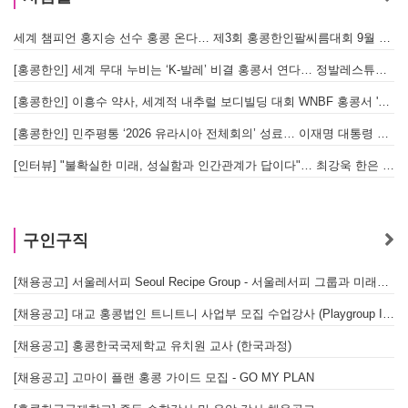
세계 챔피언 홍지승 선수 홍콩 온다… 제3회 홍콩한인팔씨름대회 9월 12일 개최
[
[홍콩한인] 세계 무대 누비는 ‘K-발레’ 비결 홍콩서 연다… 정발레스튜디오 개원
[홍콩한인] 이흥수 약사, 세계적 내추럴 보디빌딩 대회 WNBF 홍콩서 '마스터 부문 1위' 기염
[홍콩한인] 민주평통 ‘2026 유라시아 전체회의’ 성료… 이재명 대통령 참석으로 의미 더해
[인터뷰] "불확실한 미래, 성실함과 인간관계가 답이다"… 최강욱 한은 부소장이 청소년들에게 전하는 응원
구인구직
[채용공고] 서울레서피 Seoul Recipe Group - 서울레서피 그룹과 미래를 함께할 유능한 인재를 모십니다
[채용공고] 대교 홍콩법인 트니트니 사업부 모집 수업강사 (Playgroup Instructor)
[채용공고] 홍콩한국국제학교 유치원 교사 (한국과정)
[채용공고] 고마이 플랜 홍콩 가이드 모집 - GO MY PLAN