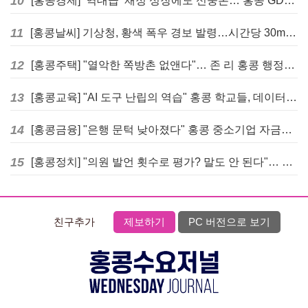
10
[홍콩경제] ‘역대급’ 재정 성장에도 신중론… 홍콩 GDP 전망 상향 속 “지정학적 리스크 경계”
11
[홍콩날씨] 기상청, 황색 폭우 경보 발령…시간당 30mm 이상 강우 예보
12
[홍콩주택] "열악한 쪽방촌 없앤다"… 존 리 홍콩 행정장관, 4년 내 단계적 폐지 선언
13
[홍콩교육] "AI 도구 난립의 역습" 홍콩 학교들, 데이터 고립에 교육 효과 평가 비상
14
[홍콩금융] "은행 문턱 낮아졌다" 홍콩 중소기업 자금줄 숨통 트이나… HKMA "2분기 신용 조건 안정적"
15
[홍콩정치] "의원 발언 횟수로 평가? 말도 안 된다"… 홍콩 입법회 의장의 일침
친구추가
제보하기
PC 버전으로 보기