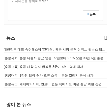
등록
뉴스
대한민국 대표 숙취해소제 ‘컨디션’, 홍콩 시장 본격 상륙… 왓슨스 입점 기념 할인 행사 진행
[
[홍콩사회] 홍콩 대졸자 평균 연봉, 작년보다 2.1% 오른 33만 6천 홍콩달러 기록
[
[홍콩교육] 홍콩 대학 입시 합격률 34% 그쳐...역대 최저
[홍콩대학] 1만명 입학 허가 오류 소동... 퉁화 칼리지 공식 사과
[
[홍콩뉴스] 캐세이퍼시픽, 연료비 변동 속에서도 비용 절감 위한 감편 계획 없어
[
많이 본 뉴스