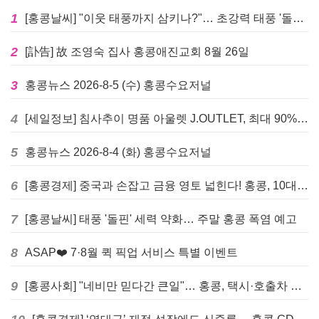
1
[홍콩날씨] "이웃 태풍까지 삼키나?"… 초강력 태풍 '돌핀' 세력 재확장
2
[訃告] 故 조영숙 집사 홍콩애진교회 8월 26일
3
홍콩뉴스 2026-8-5 (수) 홍콩수요저널
4
[세일정보] 침사추이 명품 아울렛 J.OUTLET, 최대 90% 빅 세일 진행
5
홍콩뉴스 2026-8-4 (화) 홍콩수요저널
6
[홍콩경제] 중국과 손잡고 금융 영토 넓힌다! 홍콩, 10대 신규 정책 발표
7
[홍콩날씨] 태풍 '돌핀' 세력 약화… 주말 홍콩 폭염 예고
8
ASAP❤️ 7·8월 퀵 픽업 서비스 특별 이벤트
9
[홍콩사회] "네비만 믿다간 큰일"… 홍콩, 택시·호출차 통합 시험 도입하며 규제 본격화