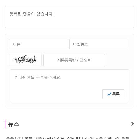
등록된 댓글이 없습니다.
등록
뉴스
[홍콩사회] 홍콩 대졸자 평균 연봉, 작년보다 2.1% 오른 33만 6천 홍콩달러 기록
[