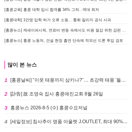
[홍콩교육] 홍콩 대학 입시 합격률 34% 그쳐...역대 최저
[홍콩대학] 1만명 입학 허가 오류 소동... 퉁화 칼리지 공식 사과
[
[홍콩뉴스] 캐세이퍼시픽, 연료비 변동 속에서도 비용 절감 위한 감편 계획 없어
[
[홍콩뉴스] 홍콩 노동처, 건설 현장 흡연 단속에 적외선 드론 투입 검토
[
많이 본 뉴스
1
[홍콩날씨] "이웃 태풍까지 삼키나?"… 초강력 태풍 '돌핀' 세력 재확장
2
[訃告] 故 조영숙 집사 홍콩애진교회 8월 26일
3
홍콩뉴스 2026-8-5 (수) 홍콩수요저널
4
[세일정보] 침사추이 명품 아울렛 J.OUTLET, 최대 90% 빅 세일 진행