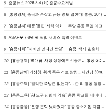
5
홍콩뉴스 2026-8-4 (화) 홍콩수요저널
6
[홍콩경제] 중국과 손잡고 금융 영토 넓힌다! 홍콩, 10대 신규 정책 발표
7
[홍콩날씨] 태풍 '돌핀' 세력 약화… 주말 홍콩 폭염 예고
8
ASAP❤️ 7·8월 퀵 픽업 서비스 특별 이벤트
9
[홍콩사회] "네비만 믿다간 큰일"… 홍콩, 택시·호출차 통합 시험 도입하며 규제 본격화
10
[홍콩경제] ‘역대급’ 재정 성장에도 신중론… 홍콩 GDP 전망 상향 속 “지정학적 리스크 경계”
11
[홍콩날씨] 기상청, 황색 폭우 경보 발령…시간당 30mm 이상 강우 예보
12
[홍콩주택] "열악한 쪽방촌 없앤다"… 존 리 홍콩 행정장관, 4년 내 단계적 폐지 선언
13
[홍콩교육] "AI 도구 난립의 역습" 홍콩 학교들, 데이터 고립에 교육 효과 평가 비상
14
[홍콩금융] "은행 문턱 낮아졌다" 홍콩 중소기업 자금줄 숨통 트이나… HKMA "2분기 신용 조건 안정적"