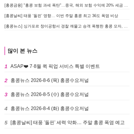
[홍콩금융] "홍콩 보험 과세 폭탄"…중국, 해외 보험 수익에 20% 세금 부과로 관련주 급락
[홍콩날씨] 태풍 ‘돌핀’ 영향… 이번 주말 홍콩 최고 36도 폭염 비상
홍
[홍콩뉴스] 싱가포르 창이공항서 경찰 깨물고 승객 폭행한 홍콩 모자, 결국 감옥행
투
많이 본 뉴스
1
ASAP❤️ 7·8월 퀵 픽업 서비스 특별 이벤트
2
홍콩뉴스 2026-8-6 (목) 홍콩수요저널
3
홍콩뉴스 2026-8-5 (수) 홍콩수요저널
4
홍콩뉴스 2026-8-4 (화) 홍콩수요저널
5
[홍콩날씨] 태풍 '돌핀' 세력 약화… 주말 홍콩 폭염 예고