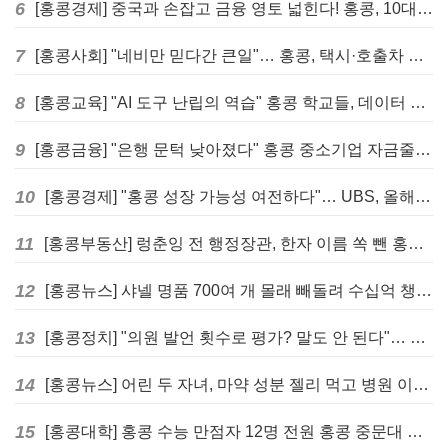
6
[홍콩경제] 중국과 손잡고 금융 영토 넓힌다! 홍콩, 10대 신규 정책 발표
7
[홍콩사회] "네비만 믿다간 큰일"… 홍콩, 택시·호출차 통합 시험 도입하며 규제 본격화
8
[홍콩교육] "AI 도구 난립의 역습" 홍콩 학교들, 데이터 고립에 교육 효과 평가 비상
9
[홍콩금융] "은행 문턱 낮아졌다" 홍콩 중소기업 자금줄 숨통 트이나… HKMA "2분기 신용 조건 안정적"
10
[홍콩경제] "홍콩 성장 가능성 여전하다"… UBS, 올해 홍콩 GDP 성장률 전망치 4.5%로 대폭 상향
11
[홍콩부동산] 렁춘잉 전 행정장관, 한자 이름 쏙 뺀 홍콩 고급 아파트 단지들에 쓴소리
12
[홍콩뉴스] 샤넬 명품 700여 개 몰래 빼돌려 수십억 챙긴 직원 4년~7년형 선고
13
[홍콩정치] "의원 발언 횟수로 평가? 말도 안 된다"… 홍콩 입법회 의장의 일침
14
[홍콩뉴스] 어린 두 자녀, 마약 성분 젤리 먹고 병원 이송… 어머니와 친척 체포
15
[홍콩대학] 홍콩 수능 만점자 12명 전원 홍콩 중문대 의대 진학