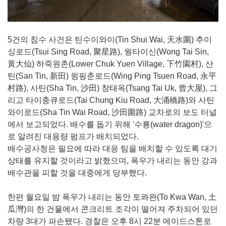
5건의 침수 사건은 틴수이와이(Tin Shui Wai, 天水圍) 추이
싱로드(Tsui Sing Road, 聚星路), 웡타이신(Wong Tai Sin,
黃大仙) 하죽원촌(Lower Chuk Yuen Village, 下竹園村), 산
틴(San Tin, 新田) 윙핑춘로드(Wing Ping Tsuen Road, 永平
村路), 사틴(Sha Tin, 沙田) 창태옥(Tsang Tai Uk, 曾大屋), 그
리고 타이충큐로드(Tai Chung Kiu Road, 大涌橋路)와 사틴
와이로드(Sha Tin Wai Road, 沙田圍路) 교차로의 보도 터널
에서 보고되었다. 배수를 돕기 위해 '수룡(water dragon)'으
로 알려진 대용량 펌프가 배치되었다.
배수공사청은 필요에 따라 대응 팀을 배치할 수 있도록 대기
상태를 유지할 것이라고 밝혔으며, 폭우가 내리는 동안 강과
배수관을 피할 것을 대중에게 당부했다.
한편 월요일 밤 폭우가 내리는 동안 토콰완(To Kwa Wan, 土
瓜灣)의 한 건물에서 콘크리트 조각이 떨어져 주차되어 있던
차량 3대가 파손됐다. 경찰은 오후 8시 22분 메이드스톤로