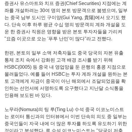
증권사 유스마트와 치프 증권(Chief Securities) 지점에는 계
좌를 개설하려는 30여 명의 본토 방문객으로 붐볐으며, 일부
는 중국 남부 도시인 구이양(Gui Yang, 貴陽)에서 오기도 했
다. 단속 이후 하루 평균 수십 명의 방문객의 계좌 개설을 도
운 한 증권사 직원은 영향을 받은 본토 투자자들을 가리켜
"요즘 이곳으로 오는 '푸투 난민'이 많다"라고 전했다.
한편, 본토의 일부 소액 저축자들도 중국 당국의 자본 유출
통제 조치 속에서 강화된 고객 배경 조사를 받기 위해
HSBC(0005) 등 중국 내 영업망을 둔 은행의 홍콩 지점으로
몰려들었다. 예를 들어 HSBC는 투자 계좌 개설을 원하는 본
토 고객에게 자금이 중국이 아닌 해외에서 조달되었음을 확
인하는 선언서에 서명하도록 요구했다고 지난달 소식통을
인용해 보도된 바 있다.
노무라(Nomura)의 팅 루(Ting Lu) 수석 중국 이코노미스트
는 로이터 통신과의 인터뷰에서 이번 단속의 의도 중 일부는
중국인들이 자국 내에 더 많은 투자를 하도록 유도하기 위한
것이라고 분석했다. 루 수석 이코노미스트는 "당국이 저축