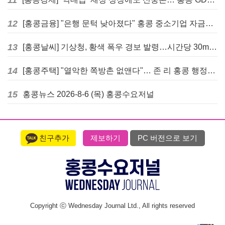
11
12
[홍콩금융] "은행 문턱 낮아졌다" 홍콩 중소기업 자금줄 숨통 트이나… HKMA "2분기 신용 조건 안정적"
13
[홍콩날씨] 기상청, 황색 폭우 경보 발령…시간당 30mm 이상 강우 예보
14
[홍콩주택] "열악한 쪽방촌 없앤다"… 존 리 홍콩 행정장관, 4년 내 단계적 폐지 선언
15
홍콩뉴스 2026-8-6 (목) 홍콩수요저널
친구추가
제보하기
PC 버전으로 보기
Copyright ⓒ Wednesday Journal Ltd., All rights reserved