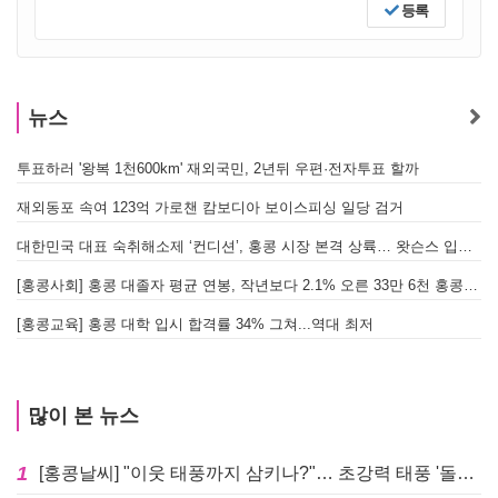
등록
뉴스
투표하러 '왕복 1천600km' 재외국민, 2년뒤 우편·전자투표 할까
[
재외동포 속여 123억 가로챈 캄보디아 보이스피싱 일당 검거
대한민국 대표 숙취해소제 ‘컨디션’, 홍콩 시장 본격 상륙… 왓슨스 입점 기념 할인 행사 진행
[
[홍콩사회] 홍콩 대졸자 평균 연봉, 작년보다 2.1% 오른 33만 6천 홍콩달러 기록
[
[홍콩교육] 홍콩 대학 입시 합격률 34% 그쳐...역대 최저
많이 본 뉴스
1
[홍콩날씨] "이웃 태풍까지 삼키나?"… 초강력 태풍 '돌핀' 세력 재확장