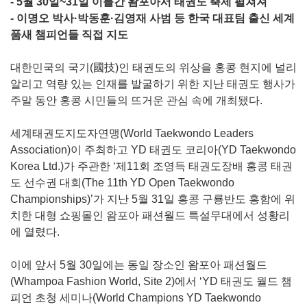
- 5월 30일~31일 이틀간 왐포아서 태권도 축제 펼쳐져
- 이명오 박사·박동훈·김영재 사범 등 한국 대표팀 출신 세계
품새 챔피언들 직접 지도
대한민국의 국기(國技)인 태권도의 위상을 홍콩 현지에 널리
알리고 역량 있는 인재를 발굴하기 위한 지난 태권도 행사가
주말 동안 홍콩 시민들의 뜨거운 관심 속에 개최됐다.
세계태권도지도자연맹(World Taekwondo Leaders
Association)이 주최하고 YD 태권도 코리아(YD Taekwondo
Korea Ltd.)가 주관한 ‘제11회 조영득 태권도장배 홍콩 태권
도 선수권 대회(The 11th YD Open Taekwondo
Championships)’가 지난 5월 31일 홍콩 구룡반도 홍함에 위
치한 대형 쇼핑몰인 왐포아 패션월드 특설무대에서 성황리
에 열렸다.
이에 앞서 5월 30일에는 동일 장소인 왐포아 패션월드
(Whampoa Fashion World, Site 2)에서 ‘YD 태권도 월드 챔
피언 초청 세미나(World Champions YD Taekwondo