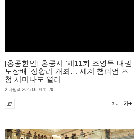
[홍콩한인] 홍콩서 ‘제11회 조영득 태권
도장배’ 성황리 개최… 세계 챔피언 초
청 세미나도 열려
기사입력 2026.06.04 19:20
가+
가-