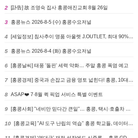
2
[訃告] 故 조영숙 집사 홍콩애진교회 8월 26일
3
홍콩뉴스 2026-8-5 (수) 홍콩수요저널
4
[세일정보] 침사추이 명품 아울렛 J.OUTLET, 최대 90% 빅 세일 진행
5
홍콩뉴스 2026-8-4 (화) 홍콩수요저널
6
[홍콩날씨] 태풍 '돌핀' 세력 약화… 주말 홍콩 폭염 예고
7
[홍콩경제] 중국과 손잡고 금융 영토 넓힌다! 홍콩, 10대 신규 정책 발표
8
ASAP❤️ 7·8월 퀵 픽업 서비스 특별 이벤트
9
[홍콩사회] "네비만 믿다간 큰일"… 홍콩, 택시·호출차 통합 시험 도입하며 규제 본격화
10
[홍콩교육] "AI 도구 난립의 역습" 홍콩 학교들, 데이터 고립에 교육 효과 평가 비상
[홍콩경제] ‘역대급’ 재정 성장에도 신중론… 홍콩 GDP 전망 상향 속 “지정학적 리스크 경계”