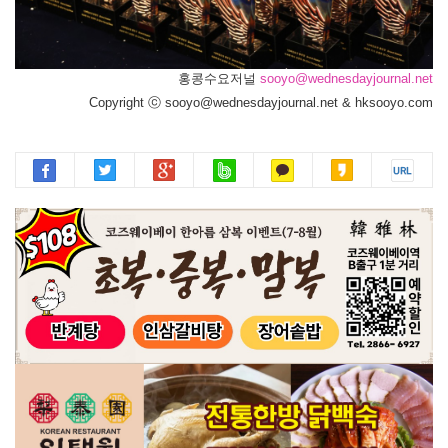
홍콩수요저널
sooyo@wednesdayjournal.net
Copyright ⓒ sooyo@wednesdayjournal.net & hksooyo.com