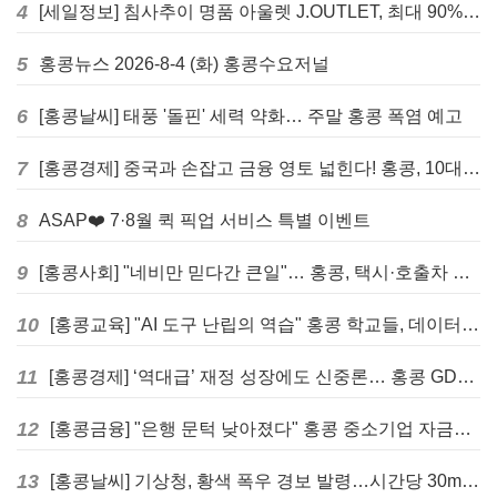
4
[세일정보] 침사추이 명품 아울렛 J.OUTLET, 최대 90% 빅 세일 진행
5
홍콩뉴스 2026-8-4 (화) 홍콩수요저널
6
[홍콩날씨] 태풍 '돌핀' 세력 약화… 주말 홍콩 폭염 예고
7
[홍콩경제] 중국과 손잡고 금융 영토 넓힌다! 홍콩, 10대 신규 정책 발표
8
ASAP❤️ 7·8월 퀵 픽업 서비스 특별 이벤트
9
[홍콩사회] "네비만 믿다간 큰일"… 홍콩, 택시·호출차 통합 시험 도입하며 규제 본격화
10
[홍콩교육] "AI 도구 난립의 역습" 홍콩 학교들, 데이터 고립에 교육 효과 평가 비상
11
[홍콩경제] ‘역대급’ 재정 성장에도 신중론… 홍콩 GDP 전망 상향 속 “지정학적 리스크 경계”
12
[홍콩금융] "은행 문턱 낮아졌다" 홍콩 중소기업 자금줄 숨통 트이나… HKMA "2분기 신용 조건 안정적"
13
[홍콩날씨] 기상청, 황색 폭우 경보 발령…시간당 30mm 이상 강우 예보