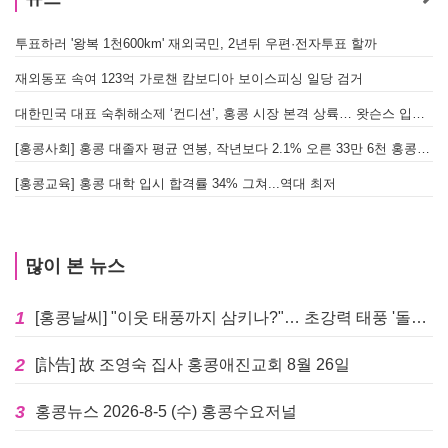
투표하러 '왕복 1천600km' 재외국민, 2년뒤 우편·전자투표 할까
[
재외동포 속여 123억 가로챈 캄보디아 보이스피싱 일당 검거
대한민국 대표 숙취해소제 ‘컨디션’, 홍콩 시장 본격 상륙… 왓슨스 입점 기념 할인 행사 진행
[
[홍콩사회] 홍콩 대졸자 평균 연봉, 작년보다 2.1% 오른 33만 6천 홍콩달러 기록
[
[홍콩교육] 홍콩 대학 입시 합격률 34% 그쳐...역대 최저
많이 본 뉴스
1
[홍콩날씨] "이웃 태풍까지 삼키나?"… 초강력 태풍 '돌핀' 세력 재확장
2
[訃告] 故 조영숙 집사 홍콩애진교회 8월 26일
3
홍콩뉴스 2026-8-5 (수) 홍콩수요저널