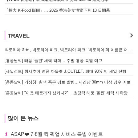
「擴大 K-Food 版圖」… 2026 香港美食博覽下月 13 日開幕
TRAVEL
빅토리아 하버, 빅토리아 피크, 빅토리아 파크. '빅토리아’의 이름은 어떻게 온 걸까? - [이승권 원장의 생활칼럼]
[홍콩날씨] 태풍 '돌핀' 세력 약화… 주말 홍콩 폭염 예고
[세일정보] 침사추이 명품 아울렛 J.OUTLET, 최대 90% 빅 세일 진행
[홍콩날씨] 기상청, 황색 폭우 경보 발령…시간당 30mm 이상 강우 예보
[홍콩날씨] "이웃 태풍까지 삼키나?"… 초강력 태풍 '돌핀' 세력 재확장
많이 본 뉴스
1
ASAP❤️ 7·8월 퀵 픽업 서비스 특별 이벤트