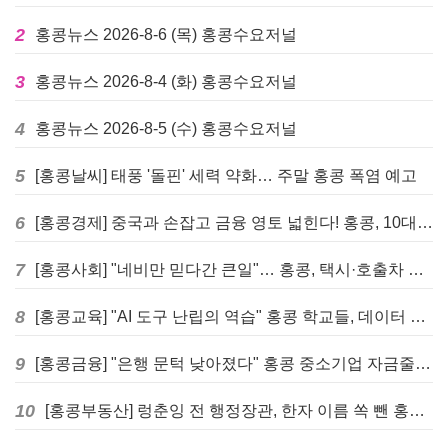
2
홍콩뉴스 2026-8-6 (목) 홍콩수요저널
3
홍콩뉴스 2026-8-4 (화) 홍콩수요저널
4
홍콩뉴스 2026-8-5 (수) 홍콩수요저널
5
[홍콩날씨] 태풍 '돌핀' 세력 약화… 주말 홍콩 폭염 예고
6
[홍콩경제] 중국과 손잡고 금융 영토 넓힌다! 홍콩, 10대 신규 정책 발표
7
[홍콩사회] "네비만 믿다간 큰일"… 홍콩, 택시·호출차 통합 시험 도입하며 규제 본격화
8
[홍콩교육] "AI 도구 난립의 역습" 홍콩 학교들, 데이터 고립에 교육 효과 평가 비상
9
[홍콩금융] "은행 문턱 낮아졌다" 홍콩 중소기업 자금줄 숨통 트이나… HKMA "2분기 신용 조건 안정적"
10
[홍콩부동산] 렁춘잉 전 행정장관, 한자 이름 쏙 뺀 홍콩 고급 아파트 단지들에 쓴소리