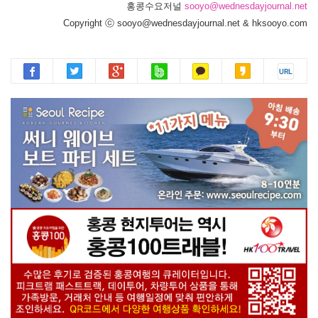
홍콩수요저널
sooyo@wednesdayjournal.net
Copyright ⓒ sooyo@wednesdayjournal.net & hksooyo.com