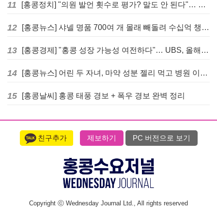
11
[홍콩정치] "의원 발언 횟수로 평가? 말도 안 된다"… 홍콩 입법회 의장의 일침
12
[홍콩뉴스] 샤넬 명품 700여 개 몰래 빼돌려 수십억 챙긴 직원 4년~7년형 선고
13
[홍콩경제] "홍콩 성장 가능성 여전하다"… UBS, 올해 홍콩 GDP 성장률 전망치 4.5%로 대폭 상향
14
[홍콩뉴스] 어린 두 자녀, 마약 성분 젤리 먹고 병원 이송… 어머니와 친척 체포
15
[홍콩날씨] 홍콩 태풍 경보 + 폭우 경보 완벽 정리
친구추가
제보하기
PC 버전으로 보기
Copyright ⓒ Wednesday Journal Ltd., All rights reserved