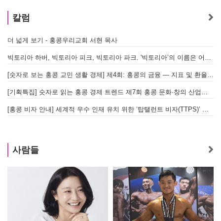
칼럼
더 넓게 보기 - 홍콩우리교회 서현 목사
빅토리아 하버, 빅토리아 피크, 빅토리아 파크. '빅토리아’의 이름은 어떻게 온 걸까? - [이승권 원장의 생활칼럼]
[숫자로 보는 홍콩 교민 생활 경제] 제4회: 홍콩의 금융 — 지표 및 환율, MPF 운영 현황
[기획특집] 숫자로 읽는 홍콩 경제 트렌드 제7회 홍콩 문화·창의 산업의 구조와 분야별 동향
[홍콩 비자 안내] 세계적 우수 인재 유치 위한 ‘탑탤런트 비자(TTPS)’ 주요 요건
사람들