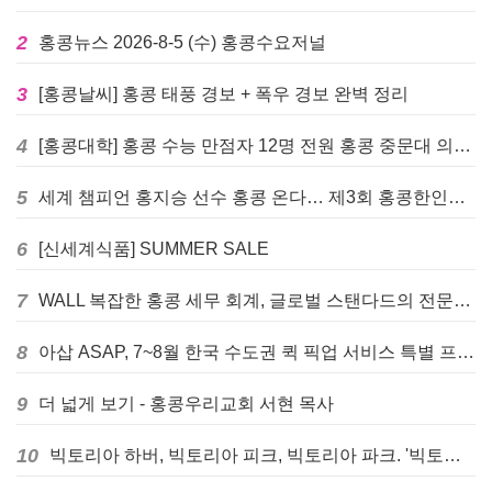
2
홍콩뉴스 2026-8-5 (수) 홍콩수요저널
3
[홍콩날씨] 홍콩 태풍 경보 + 폭우 경보 완벽 정리
4
[홍콩대학] 홍콩 수능 만점자 12명 전원 홍콩 중문대 의대 진학
5
세계 챔피언 홍지승 선수 홍콩 온다… 제3회 홍콩한인팔씨름대회 9월 12일 개최
6
[신세계식품] SUMMER SALE
7
WALL 복잡한 홍콩 세무 회계, 글로벌 스탠다드의 전문가들이 답을 드립니다! - 법인설립, 회계, 감사
8
아삽 ASAP, 7~8월 한국 수도권 퀵 픽업 서비스 특별 프로모션 실시
9
더 넓게 보기 - 홍콩우리교회 서현 목사
10
빅토리아 하버, 빅토리아 피크, 빅토리아 파크. '빅토리아’의 이름은 어떻게 온 걸까? - [이승권 원장의 생활칼럼]