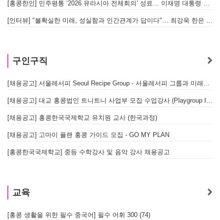
[홍콩한인] 민주평통 ‘2026 유라시아 전체회의’ 성료… 이재명 대통령 참석으로 의미 더해
[인터뷰] "불확실한 미래, 성실함과 인간관계가 답이다"… 최강욱 한은 부소장이 청소년들에게 전하는 응원
구인구직
[채용공고] 서울레서피 Seoul Recipe Group - 서울레서피 그룹과 미래를 함께할 유능한 인재를 모십니다
[채용공고] 대교 홍콩법인 트니트니 사업부 모집 수업강사 (Playgroup Instructor)
[채용공고] 홍콩한국국제학교 유치원 교사 (한국과정)
[채용공고] 고마이 플랜 홍콩 가이드 모집 - GO MY PLAN
[홍콩한국국제학교] 중등 수학강사 및 음악 강사 채용공고
교육
[홍콩 생활을 위한 필수 중국어] 필수 어휘 300 (74)