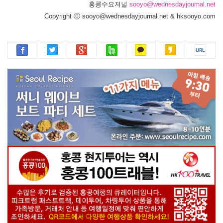
홍콩수요저널
sooyo@wednesdayjournal.net
Copyright ⓒ sooyo@wednesdayjournal.net & hksooyo.com