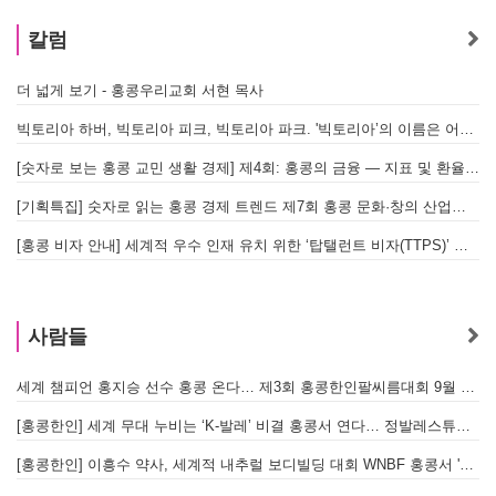
칼럼
더 넓게 보기 - 홍콩우리교회 서현 목사
빅토리아 하버, 빅토리아 피크, 빅토리아 파크. '빅토리아’의 이름은 어떻게 온 걸까? - [이승권 원장의 생활칼럼]
[숫자로 보는 홍콩 교민 생활 경제] 제4회: 홍콩의 금융 — 지표 및 환율, MPF 운영 현황
[기획특집] 숫자로 읽는 홍콩 경제 트렌드 제7회 홍콩 문화·창의 산업의 구조와 분야별 동향
[홍콩 비자 안내] 세계적 우수 인재 유치 위한 ‘탑탤런트 비자(TTPS)’ 주요 요건
사람들
세계 챔피언 홍지승 선수 홍콩 온다… 제3회 홍콩한인팔씨름대회 9월 12일 개최
[
[홍콩한인] 세계 무대 누비는 ‘K-발레’ 비결 홍콩서 연다… 정발레스튜디오 개원
[홍콩한인] 이흥수 약사, 세계적 내추럴 보디빌딩 대회 WNBF 홍콩서 '마스터 부문 1위' 기염