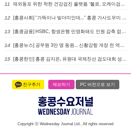
11
재외동포 위한 착한 건강검진 플랫폼 ‘헬로, 오케이검진’ 서비스 개시
12
[홍콩사회] "가뜩이나 빚더미인데..." 홍콩 가사도우미 대출 전면 금지 촉구
13
[홍콩금융] HSBC, 항셍은행 민영화돼도 인원 감축 없다... 독립 브랜드 유지
14
[홍콩뉴스] 공무원 3만 명 동원... 신황강항 개장 전 역대급 훈련 실시
15
[홍콩한인] 홍콩 김지은, 유원대 국제친선 검도대회 성인단체전 우승
친구추가
제보하기
PC 버전으로 보기
Copyright ⓒ Wednesday Journal Ltd., All rights reserved