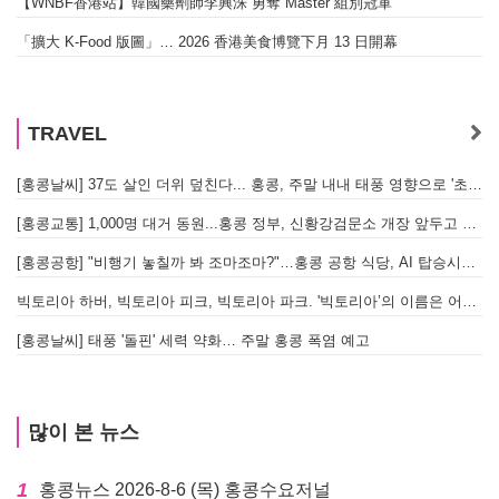
【WNBF香港站】韓國藥劑師李興洙 勇奪 Master 組別冠軍
「擴大 K-Food 版圖」… 2026 香港美食博覽下月 13 日開幕
TRAVEL
[홍콩날씨] 37도 살인 더위 덮친다... 홍콩, 주말 내내 태풍 영향으로 '초비상'
[홍콩교통] 1,000명 대거 동원...홍콩 정부, 신황강검문소 개장 앞두고 실전 훈련 돌입
[홍콩공항] "비행기 놓칠까 봐 조마조마?"…홍콩 공항 식당, AI 탑승시간 계산해 메뉴 추천해 준다
빅토리아 하버, 빅토리아 피크, 빅토리아 파크. '빅토리아’의 이름은 어떻게 온 걸까? - [이승권 원장의 생활칼럼]
[홍콩날씨] 태풍 '돌핀' 세력 약화… 주말 홍콩 폭염 예고
많이 본 뉴스
1
홍콩뉴스 2026-8-6 (목) 홍콩수요저널