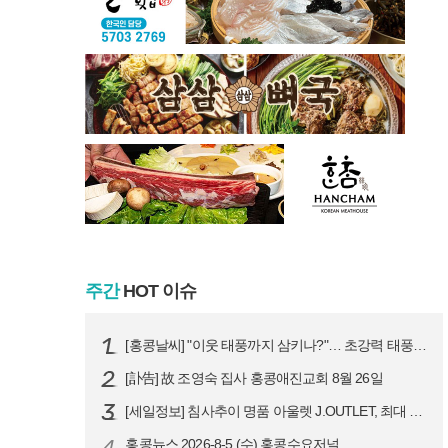
주간
HOT 이슈
[홍콩날씨] "이웃 태풍까지 삼키나?"… 초강력 태풍 '돌핀' 세력 재확…
[訃告] 故 조영숙 집사 홍콩애진교회 8월 26일
[세일정보] 침사추이 명품 아울렛 J.OUTLET, 최대 90% 빅 세일…
4
홍콩뉴스 2026-8-5 (수) 홍콩수요저널