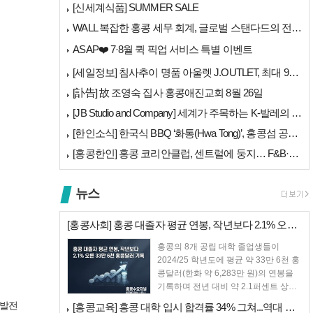
[신세계식품] SUMMER SALE
WALL 복잡한 홍콩 세무 회계, 글로벌 스탠다드의 전문가들이 답을 드립…
ASAP❤️ 7·8월 퀵 픽업 서비스 특별 이벤트
[세일정보] 침사추이 명품 아울렛 J.OUTLET, 최대 90% 빅 세일…
[訃告] 故 조영숙 집사 홍콩애진교회 8월 26일
[JB Studio and Company] 세계가 주목하는 K-발레의 비…
[한인소식] 한국식 BBQ ‘화통(Hwa Tong)’, 홍콩섬 공략 본격…
[홍콩한인] 홍콩 코리안클럽, 센트럴에 둥지… F&B·아트갤러리 명칭 공…
뉴스
[홍콩사회] 홍콩 대졸자 평균 연봉, 작년보다 2.1% 오른 33만 6천…
홍콩의 8개 공립 대학 졸업생들이
2024/25 학년도에 평균 약 33만 6천 홍
콩달러(한화 약 6,283만 원)의 연봉을
기록하며 전년 대비 약 2.1퍼센트 상승
했다....
선발전
[홍콩교육] 홍콩 대학 입시 합격률 34% 그쳐...역대 최저