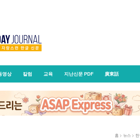
동영상
칼럼
교육
지난신문 PDF
廣東話
홈
뉴스
한