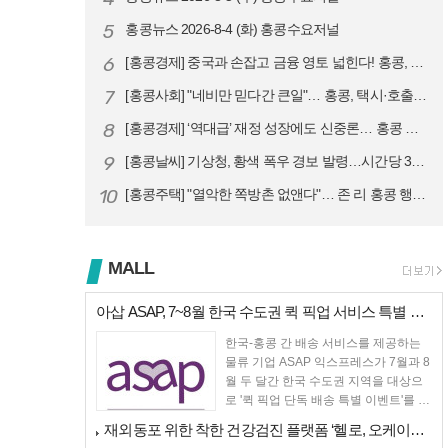
5
홍콩뉴스 2026-8-4 (화) 홍콩수요저널
6
[홍콩경제] 중국과 손잡고 금융 영토 넓힌다! 홍콩, 10대 신규 정책 …
7
[홍콩사회] "네비만 믿다간 큰일"… 홍콩, 택시·호출차 통합 시험 도입…
8
[홍콩경제] ‘역대급’ 재정 성장에도 신중론… 홍콩 GDP 전망 상향 속…
9
[홍콩날씨] 기상청, 황색 폭우 경보 발령…시간당 30mm 이상 강우 예…
10
[홍콩주택] "열악한 쪽방촌 없앤다"… 존 리 홍콩 행정장관, 4년 내 …
MALL
아삽 ASAP, 7~8월 한국 수도권 퀵 픽업 서비스 특별 프로모션 실시
한국-홍콩 간 배송 서비스를 제공하는
물류 기업 ASAP 익스프레스가 7월과 8
월 두 달간 한국 수도권 지역을 대상으
로 '퀵 픽업 단독 배송 특별 이벤트'를 진
행한다.이번 프로...
재외동포 위한 착한 건강검진 플랫폼 ‘헬로, 오케이검진’ 서비스 개시