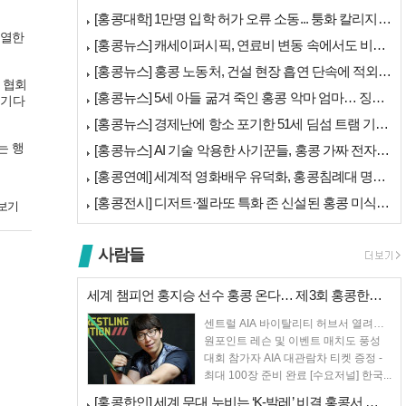
[홍콩대학] 1만명 입학 허가 오류 소동... 퉁화 칼리지 공식 사과
치열한
[홍콩뉴스] 캐세이퍼시픽, 연료비 변동 속에서도 비용 절감 위한 감편 계…
[홍콩뉴스] 홍콩 노동처, 건설 현장 흡연 단속에 적외선 드론 투입 검토
. 협회
[홍콩뉴스] 5세 아들 굶겨 죽인 홍콩 악마 엄마… 징역 22년 중형 선…
 기다
[홍콩뉴스] 경제난에 항소 포기한 51세 딤섬 트램 기사, 3세 여아 치…
는 행
[홍콩뉴스] AI 기술 악용한 사기꾼들, 홍콩 가짜 전자 비자 사이트 극…
[홍콩연예] 세계적 영화배우 유덕화, 홍콩침례대 명예 박사 학위 받는다
[홍콩전시] 디저트·젤라또 특화 존 신설된 홍콩 미식 박람회 다음주 개막
보기
사람들
세계 챔피언 홍지승 선수 홍콩 온다… 제3회 홍콩한인팔씨름대회 9월 12…
센트럴 AIA 바이탈리티 허브서 열려…
원포인트 레슨 및 이벤트 매치도 풍성
대회 참가자 AIA 대관람차 티켓 증정 -
최대 100장 준비 완료 [수요저널] 한국...
[홍콩한인] 세계 무대 누비는 ‘K-발레’ 비결 홍콩서 연다… 정발레스튜…