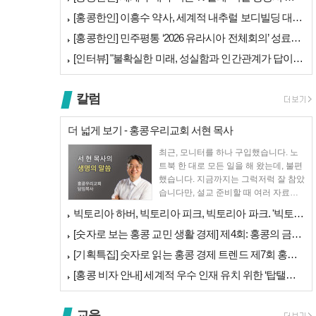
[홍콩한인] 이흥수 약사, 세계적 내추럴 보디빌딩 대회 WNBF 홍콩서 …
[홍콩한인] 민주평통 ‘2026 유라시아 전체회의’ 성료… 이재명 대통령…
[인터뷰] "불확실한 미래, 성실함과 인간관계가 답이다"… 최강욱 한은 …
칼럼
더 넓게 보기 - 홍콩우리교회 서현 목사
최근, 모니터를 하나 구입했습니다. 노
트북 한 대로 모든 일을 해 왔는데, 불편
했습니다. 지금까지는 그럭저럭 잘 참았
습니다만, 설교 준비할 때 여러 자료를
펴 놓고 보다...
빅토리아 하버, 빅토리아 피크, 빅토리아 파크. '빅토리아’의 이름은 어…
[숫자로 보는 홍콩 교민 생활 경제] 제4회: 홍콩의 금융 — 지표 및 …
[기획특집] 숫자로 읽는 홍콩 경제 트렌드 제7회 홍콩 문화·창의 산업…
[홍콩 비자 안내] 세계적 우수 인재 유치 위한 ‘탑탤런트 비자(TTPS…
교육