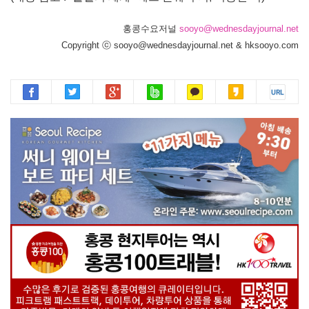
홍콩수요저널
sooyo@wednesdayjournal.net
Copyright ⓒ sooyo@wednesdayjournal.net & hksooyo.com