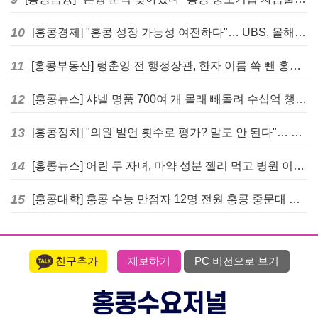
10
[홍콩경제] "홍콩 성장 가능성 여전하다"… UBS, 올해 홍콩 GDP 성장률 전망치 4.5%로 대폭 상향
11
[홍콩부동산] 렁춘잉 전 행정장관, 한자 이름 쏙 뺀 홍콩 고급 아파트 단지들에 쓴소리
12
[홍콩뉴스] 샤넬 명품 700여 개 몰래 빼돌려 수십억 챙긴 직원 4년~7년형 선고
13
[홍콩정치] "의원 발언 횟수로 평가? 말도 안 된다"… 홍콩 입법회 의장의 일침
14
[홍콩뉴스] 어린 두 자녀, 마약 성분 젤리 먹고 병원 이송… 어머니와 친척 체포
15
[홍콩대학] 홍콩 수능 만점자 12명 전원 홍콩 중문대 의대 진학
친구추가
제보하기
PC 버전으로 보기