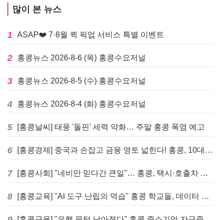
많이 본 뉴스
1
ASAP❤️ 7·8월 퀵 픽업 서비스 특별 이벤트
2
홍콩뉴스 2026-8-6 (목) 홍콩수요저널
3
홍콩뉴스 2026-8-5 (수) 홍콩수요저널
4
홍콩뉴스 2026-8-4 (화) 홍콩수요저널
5
[홍콩날씨] 태풍 '돌핀' 세력 약화… 주말 홍콩 폭염 예고
6
[홍콩경제] 중국과 손잡고 금융 영토 넓힌다! 홍콩, 10대 신규 정책 발표
7
[홍콩사회] "네비만 믿다간 큰일"… 홍콩, 택시·호출차 통합 시험 도입하며 규제 본격화
8
[홍콩교육] "AI 도구 난립의 역습" 홍콩 학교들, 데이터 고립에 교육 효과 평가 비상
9
[홍콩금융] "은행 문턱 낮아졌다" 홍콩 중소기업 자금줄 숨통 트이나… HKMA "2분기 신용 조건 안정적"