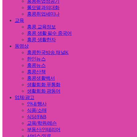
홍콩취업성공기
롤모델과의대화
홍콩취업세미나
교육
홍콩 교육정보
홍콩 생활 필수 중국어
홍콩 생활한자
동영상
홍콩한국방송 채널K
한인뉴스
홍콩뉴스
홍콩산책
홍콩생활백서
생활회화 푸통화
생활회화 광동어
업체/광고
안내/행사
식품/소매
식당/F&B
교육/학원/레슨
부동산/인테리어
서비스/의료