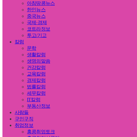
아침땅콩뉴스
한인뉴스
중국뉴스
국제·경제
코트라정보
투고/기고
칼럼
문학
생활칼럼
생명의말씀
건강칼럼
교육칼럼
경제칼럼
법률칼럼
세무칼럼
IT칼럼
부동산정보
사람들
구인구직
취업정보
홍콩취업토크