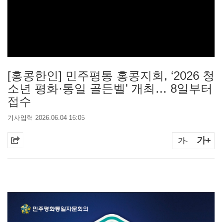
[홍콩한인] 민주평통 홍콩지회, ‘2026 청
소년 평화·통일 골든벨’ 개최… 8일부터
접수
기사입력 2026.06.04 16:05
가+
가-