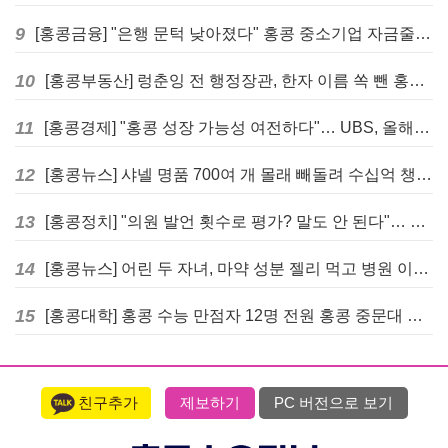
9
[홍콩금융] "은행 문턱 낮아졌다" 홍콩 중소기업 자금줄 숨통 트이나… HKMA "2분기 신용 조건 안정적"
10
[홍콩부동산] 렁춘잉 전 행정장관, 한자 이름 쏙 뺀 홍콩 고급 아파트 단지들에 쓴소리
11
[홍콩경제] "홍콩 성장 가능성 여전하다"… UBS, 올해 홍콩 GDP 성장률 전망치 4.5%로 대폭 상향
12
[홍콩뉴스] 샤넬 명품 700여 개 몰래 빼돌려 수십억 챙긴 직원 4년~7년형 선고
13
[홍콩정치] "의원 발언 횟수로 평가? 말도 안 된다"… 홍콩 입법회 의장의 일침
14
[홍콩뉴스] 어린 두 자녀, 마약 성분 젤리 먹고 병원 이송… 어머니와 친척 체포
15
[홍콩대학] 홍콩 수능 만점자 12명 전원 홍콩 중문대 의대 진학
친구추가
제보하기
PC 버전으로 보기