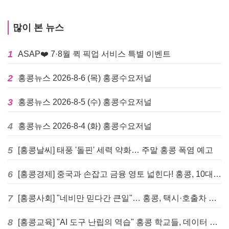
많이 본 뉴스
1
ASAP❤️ 7·8월 퀵 픽업 서비스 특별 이벤트
2
홍콩뉴스 2026-8-6 (목) 홍콩수요저널
3
홍콩뉴스 2026-8-5 (수) 홍콩수요저널
4
홍콩뉴스 2026-8-4 (화) 홍콩수요저널
5
[홍콩날씨] 태풍 '돌핀' 세력 약화… 주말 홍콩 폭염 예고
6
[홍콩경제] 중국과 손잡고 금융 영토 넓힌다! 홍콩, 10대 신규 정책 발표
7
[홍콩사회] "네비만 믿다간 큰일"… 홍콩, 택시·호출차 통합 시험 도입하며 규제 본격화
8
[홍콩교육] "AI 도구 난립의 역습" 홍콩 학교들, 데이터 고립에 교육 효과 평가 비상