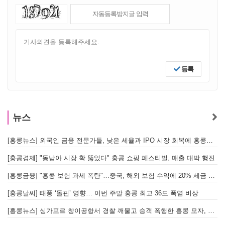
등록
뉴스
[홍콩뉴스] 외국인 금융 전문가들, 낮은 세율과 IPO 시장 회복에 홍콩으로 '대거 복귀'
[
[홍콩경제] "동남아 시장 확 뚫었다" 홍콩 쇼핑 페스티벌, 매출 대박 행진
[홍콩금융] "홍콩 보험 과세 폭탄"…중국, 해외 보험 수익에 20% 세금 부과로 관련주 급락
[홍콩날씨] 태풍 ‘돌핀’ 영향… 이번 주말 홍콩 최고 36도 폭염 비상
홍
[홍콩뉴스] 싱가포르 창이공항서 경찰 깨물고 승객 폭행한 홍콩 모자, 결국 감옥행
투