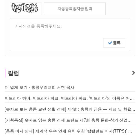
등록
칼럼
더 넓게 보기 - 홍콩우리교회 서현 목사
빅토리아 하버, 빅토리아 피크, 빅토리아 파크. '빅토리아’의 이름은 어떻게 온 걸까? - [이승권 원장의 생활칼럼]
[숫자로 보는 홍콩 교민 생활 경제] 제4회: 홍콩의 금융 — 지표 및 환율, MPF 운영 현황
[기획특집] 숫자로 읽는 홍콩 경제 트렌드 제7회 홍콩 문화·창의 산업의 구조와 분야별 동향
[홍콩 비자 안내] 세계적 우수 인재 유치 위한 ‘탑탤런트 비자(TTPS)’ 주요 요건