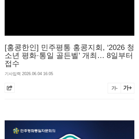
[홍콩한인] 민주평통 홍콩지회, ‘2026 청
소년 평화·통일 골든벨’ 개최… 8일부터
접수
기사입력 2026.06.04 16:05
가+
가-