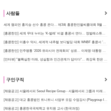
사람들
세계 챔피언 홍지승 선수 홍콩 온다… 제3회 홍콩한인팔씨름대회 9월 12일 개최
[
[홍콩한인] 세계 무대 누비는 ‘K-발레’ 비결 홍콩서 연다… 정발레스튜디오 개원
[홍콩한인] 이흥수 약사, 세계적 내추럴 보디빌딩 대회 WNBF 홍콩서 '마스터 부문 1위' 기염
[홍콩한인] 민주평통 ‘2026 유라시아 전체회의’ 성료… 이재명 대통령 참석으로 의미 더해
[인터뷰] "불확실한 미래, 성실함과 인간관계가 답이다"… 최강욱 한은 부소장이 청소년들에게 전하는 응원
구인구직
[채용공고] 서울레서피 Seoul Recipe Group - 서울레서피 그룹과 미래를 함께할 유능한 인재를 모십니다
[채용공고] 대교 홍콩법인 트니트니 사업부 모집 수업강사 (Playgroup Instructor)
[채용공고] 홍콩한국국제학교 유치원 교사 (한국과정)