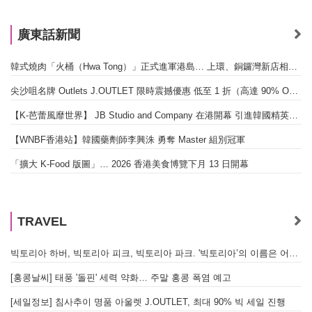
廣東話新聞
韓式燒肉「火桶（Hwa Tong）」正式進軍港島… 上環、銅鑼灣新店相繼開幕
尖沙咀名牌 Outlets J.OUTLET 限時震撼優惠 低至 1 折（高達 90% OFF）
【K-芭蕾風靡世界】 JB Studio and Company 在港開幕 引進韓國精英芭蕾教育系統
【WNBF香港站】韓國藥劑師李興洙 勇奪 Master 組別冠軍
「擴大 K-Food 版圖」… 2026 香港美食博覽下月 13 日開幕
TRAVEL
빅토리아 하버, 빅토리아 피크, 빅토리아 파크. '빅토리아’의 이름은 어떻게 온 걸까? - [이승권 원장의 생활칼럼]
[홍콩날씨] 태풍 '돌핀' 세력 약화… 주말 홍콩 폭염 예고
[세일정보] 침사추이 명품 아울렛 J.OUTLET, 최대 90% 빅 세일 진행