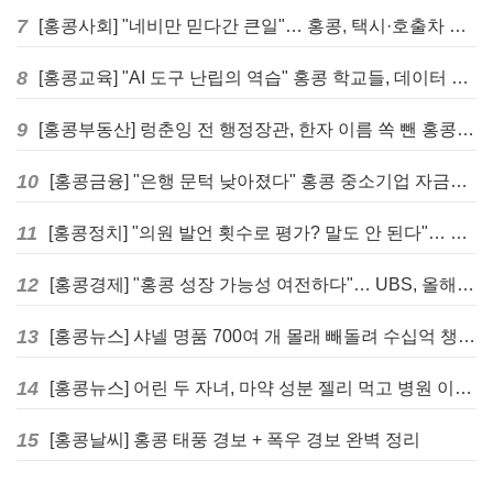
7
[홍콩사회] "네비만 믿다간 큰일"… 홍콩, 택시·호출차 통합 시험 도입하며 규제 본격화
8
[홍콩교육] "AI 도구 난립의 역습" 홍콩 학교들, 데이터 고립에 교육 효과 평가 비상
9
[홍콩부동산] 렁춘잉 전 행정장관, 한자 이름 쏙 뺀 홍콩 고급 아파트 단지들에 쓴소리
10
[홍콩금융] "은행 문턱 낮아졌다" 홍콩 중소기업 자금줄 숨통 트이나… HKMA "2분기 신용 조건 안정적"
11
[홍콩정치] "의원 발언 횟수로 평가? 말도 안 된다"… 홍콩 입법회 의장의 일침
12
[홍콩경제] "홍콩 성장 가능성 여전하다"… UBS, 올해 홍콩 GDP 성장률 전망치 4.5%로 대폭 상향
13
[홍콩뉴스] 샤넬 명품 700여 개 몰래 빼돌려 수십억 챙긴 직원 4년~7년형 선고
14
[홍콩뉴스] 어린 두 자녀, 마약 성분 젤리 먹고 병원 이송… 어머니와 친척 체포
15
[홍콩날씨] 홍콩 태풍 경보 + 폭우 경보 완벽 정리