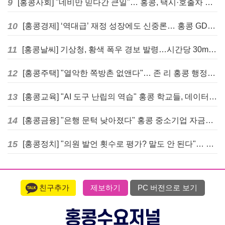
9
[홍콩사회] "네비만 믿다간 큰일"… 홍콩, 택시·호출차 통합 시험 도입하며 규제 본격화
10
[홍콩경제] ‘역대급’ 재정 성장에도 신중론… 홍콩 GDP 전망 상향 속 “지정학적 리스크 경계”
11
[홍콩날씨] 기상청, 황색 폭우 경보 발령…시간당 30mm 이상 강우 예보
12
[홍콩주택] "열악한 쪽방촌 없앤다"… 존 리 홍콩 행정장관, 4년 내 단계적 폐지 선언
13
[홍콩교육] "AI 도구 난립의 역습" 홍콩 학교들, 데이터 고립에 교육 효과 평가 비상
14
[홍콩금융] "은행 문턱 낮아졌다" 홍콩 중소기업 자금줄 숨통 트이나… HKMA "2분기 신용 조건 안정적"
15
[홍콩정치] "의원 발언 횟수로 평가? 말도 안 된다"… 홍콩 입법회 의장의 일침
친구추가
제보하기
PC 버전으로 보기