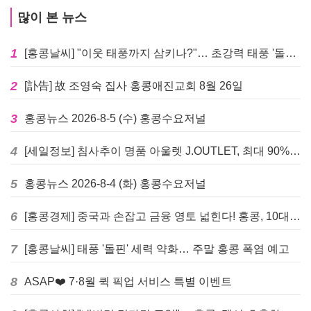
많이 본 뉴스
1
[홍콩날씨] "이웃 태풍까지 삼키나?"… 초강력 태풍 '돌핀' 세력 재확장
2
[訃告] 故 조영숙 집사 홍콩애진교회 8월 26일
3
홍콩뉴스 2026-8-5 (수) 홍콩수요저널
4
[세일정보] 침사추이 명품 아울렛 J.OUTLET, 최대 90% 빅 세일 진행
5
홍콩뉴스 2026-8-4 (화) 홍콩수요저널
6
[홍콩경제] 중국과 손잡고 금융 영토 넓힌다! 홍콩, 10대 신규 정책 발표
7
[홍콩날씨] 태풍 '돌핀' 세력 약화… 주말 홍콩 폭염 예고
8
ASAP❤️ 7·8월 퀵 픽업 서비스 특별 이벤트