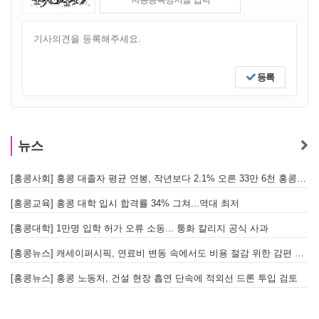
등록
뉴스
[홍콩사회] 홍콩 대졸자 평균 연봉, 작년보다 2.1% 오른 33만 6천 홍콩달러 기록
[
[홍콩교육] 홍콩 대학 입시 합격률 34% 그쳐...역대 최저
[홍콩대학] 1만명 입학 허가 오류 소동... 퉁화 칼리지 공식 사과
[
[홍콩뉴스] 캐세이퍼시픽, 연료비 변동 속에서도 비용 절감 위한 감편 계획 없어
[
[홍콩뉴스] 홍콩 노동처, 건설 현장 흡연 단속에 적외선 드론 투입 검토
[