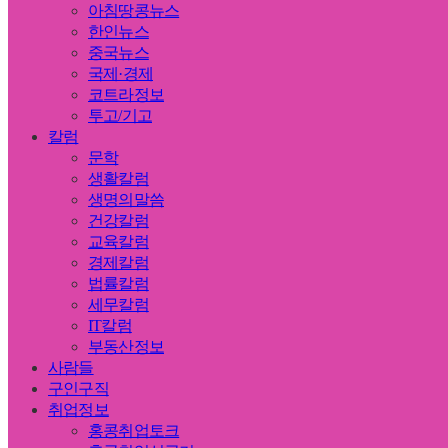
아침땅콩뉴스
한인뉴스
중국뉴스
국제·경제
코트라정보
투고/기고
칼럼
문학
생활칼럼
생명의말씀
건강칼럼
교육칼럼
경제칼럼
법률칼럼
세무칼럼
IT칼럼
부동산정보
사람들
구인구직
취업정보
홍콩취업토크