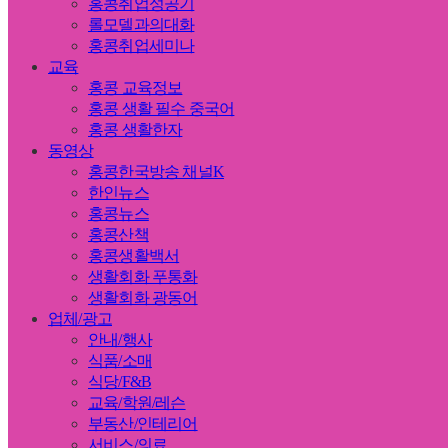
홍콩취업성공기
롤모델과의대화
홍콩취업세미나
교육
홍콩 교육정보
홍콩 생활 필수 중국어
홍콩 생활한자
동영상
홍콩한국방송 채널K
한인뉴스
홍콩뉴스
홍콩산책
홍콩생활백서
생활회화 푸통화
생활회화 광동어
업체/광고
안내/행사
식품/소매
식당/F&B
교육/학원/레슨
부동산/인테리어
서비스/의료