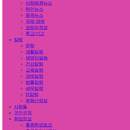
아침땅콩뉴스
한인뉴스
중국뉴스
국제·경제
코트라정보
투고/기고
칼럼
문학
생활칼럼
생명의말씀
건강칼럼
교육칼럼
경제칼럼
법률칼럼
세무칼럼
IT칼럼
부동산정보
사람들
구인구직
취업정보
홍콩취업토크