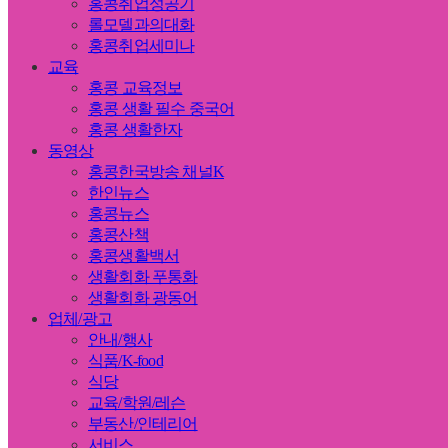
홍콩취업성공기
롤모델과의대화
홍콩취업세미나
교육
홍콩 교육정보
홍콩 생활 필수 중국어
홍콩 생활한자
동영상
홍콩한국방송 채널K
한인뉴스
홍콩뉴스
홍콩산책
홍콩생활백서
생활회화 푸통화
생활회화 광동어
업체/광고
안내/행사
식품/K-food
식당
교육/학원/레슨
부동산/인테리어
서비스