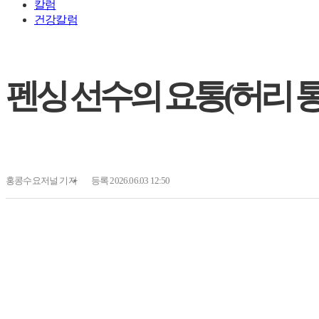
칼럼
건강칼럼
펜싱 선수의 요통(허리 통
홍콩수요저널
기자
등록 2026.06.03 12:50