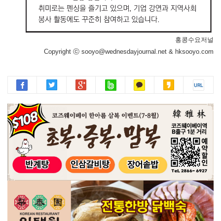
홍콩수요저널
Copyright ⓒ sooyo@wednesdayjournal.net & hksooyo.com