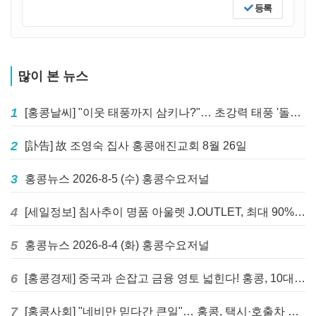
등록
많이 본 뉴스
1
[홍콩날씨] "이웃 태풍까지 삼키나?"… 초강력 태풍 '돌핀' 세력 재확장
2
[訃告] 故 조영숙 집사 홍콩애진교회 8월 26일
3
홍콩뉴스 2026-8-5 (수) 홍콩수요저널
4
[세일정보] 침사추이 명품 아울렛 J.OUTLET, 최대 90% 빅 세일 진행
5
홍콩뉴스 2026-8-4 (화) 홍콩수요저널
6
[홍콩경제] 중국과 손잡고 금융 영토 넓힌다! 홍콩, 10대 신규 정책 발표
7
[홍콩사회] "네비만 믿다간 큰일"… 홍콩, 택시·호출차 통합 시험 도입하며 규제 본격화