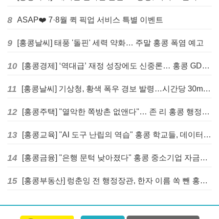
8
ASAP❤️ 7·8월 퀵 픽업 서비스 특별 이벤트
9
[홍콩날씨] 태풍 '돌핀' 세력 약화… 주말 홍콩 폭염 예고
10
[홍콩경제] ‘역대급’ 재정 성장에도 신중론… 홍콩 GDP 전망 상향 속 “지정학적 리스크 경계”
11
[홍콩날씨] 기상청, 황색 폭우 경보 발령…시간당 30mm 이상 강우 예보
12
[홍콩주택] "열악한 쪽방촌 없앤다"… 존 리 홍콩 행정장관, 4년 내 단계적 폐지 선언
13
[홍콩교육] "AI 도구 난립의 역습" 홍콩 학교들, 데이터 고립에 교육 효과 평가 비상
14
[홍콩금융] "은행 문턱 낮아졌다" 홍콩 중소기업 자금줄 숨통 트이나… HKMA "2분기 신용 조건 안정적"
15
[홍콩부동산] 렁춘잉 전 행정장관, 한자 이름 쏙 뺀 홍콩 고급 아파트 단지들에 쓴소리