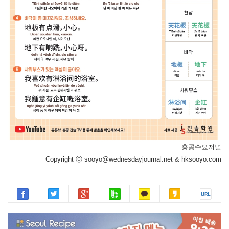
홍콩수요저널
Copyright ⓒ sooyo@wednesdayjournal.net & hksooyo.com