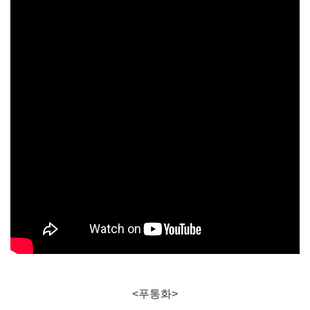
<푸통화>