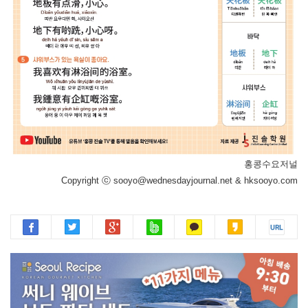
홍콩수요저널
Copyright ⓒ sooyo@wednesdayjournal.net & hksooyo.com