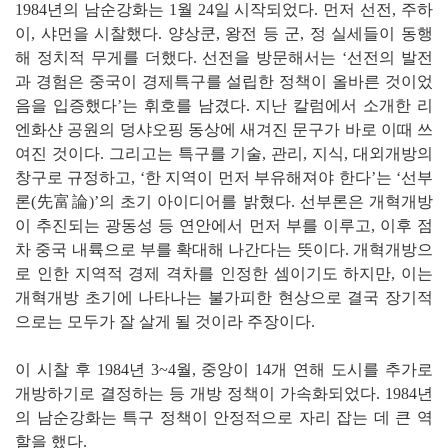
1984년의 남순강화는 1월 24일 시작되었다. 먼저 선전, 주하
이, 샤먼을 시찰했다. 양상쿤, 왕전 등 군, 정 실세들이 동행
해 정치적 무게를 더했다. 선전을 방문해서는 ‘선전의 발전
과 경험은 중국이 경제특구를 설립한 정책이 올바른 것이었
음을 입증했다’는 휘호를 남겼다. 지난 칼럼에서 소개한 리
엔화샨 공원의 덩샤오핑 동상에 새겨진 문구가 바로 이때 쓰
여진 것이다. 그리고는 특구를 기술, 관리, 지식, 대외개방의
창구로 규정하고, ‘한 지역이 먼저 부유해져야 한다’는 ‘선부
론(先富論)’의 초기 아이디어를 밝혔다. 선부론은 개혁개방
이 추진되는 광동성 등 연안에서 먼저 부를 이루고, 이후 점
차 중국 내륙으로 부를 확대해 나간다는 뜻이다. 개혁개방으
로 인한 지역적 경제 격차를 인정한 셈이기도 하지만, 이는
개혁개방 초기에 나타나는 불가피한 현상으로 결국 장기적
으로는 모두가 잘 살게 될 것이라 주장이다.
이 시찰 후 1984년 3~4월, 중앙이 14개 연해 도시를 추가로
개방하기로 결정하는 등 개방 정책이 가속화되었다. 1984년
의 남순강화는 특구 정책이 안정적으로 자리 잡는 데 큰 역
할을 했다.