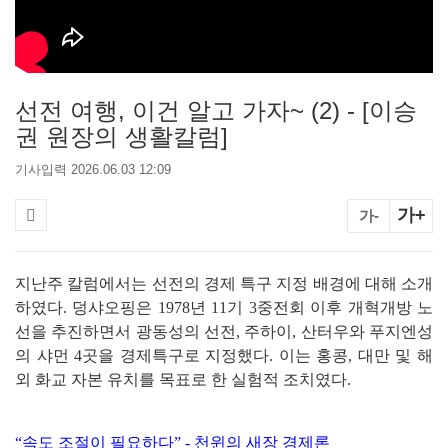
선전 여행, 이건 알고 가자~ (2) - [이승
권 원장의 생활칼럼]
기사입력 2026.06.03 12:09
가+
가-
지난주 칼럼에서는 선전의 경제 특구 지정 배경에 대해 소개
하였다. 덩샤오핑은 1978년 11기 3중전회 이후 개혁개방 노
선을 추진하면서 광동성의 선전, 주하이, 산터우와 푸지엔성
의 샤먼 4곳을 경제특구로 지정했다. 이는 홍콩, 대만 및 해
외 화교 자본 유치를 목표로 한 실험적 조치였다.
“속도 조절이 필요하다” - 천윈의 새장 경제론