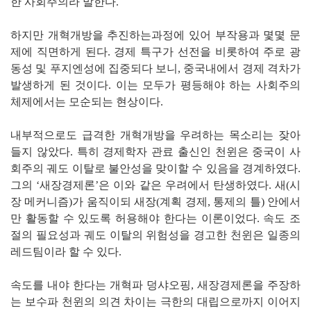
한 사회주의라 말한다.
하지만 개혁개방을 추진하는과정에 있어 부작용과 몇몇 문
제에 직면하게 된다. 경제 특구가 선전을 비롯하여 주로 광
동성 및 푸지엔성에 집중되다 보니, 중국내에서 경제 격차가
발생하게 된 것이다. 이는 모두가 평등해야 하는 사회주의
체제에서는 모순되는 현상이다.
내부적으로도 급격한 개혁개방을 우려하는 목소리는 잦아
들지 않았다. 특히 경제학자 관료 출신인 천윈은 중국이 사
회주의 궤도 이탈로 불안성을 맞이할 수 있음을 경계하였다.
그의 ‘새장경제론’은 이와 같은 우려에서 탄생하였다. 새(시
장 메커니즘)가 움직이되 새장(계획 경제, 통제의 틀) 안에서
만 활동할 수 있도록 허용해야 한다는 이론이었다. 속도 조
절의 필요성과 궤도 이탈의 위험성을 경고한 천윈은 일종의
레드팀이라 할 수 있다.
속도를 내야 한다는 개혁파 덩샤오핑, 새장경제론을 주장하
는 보수파 천윈의 의견 차이는 극한의 대립으로까지 이어지