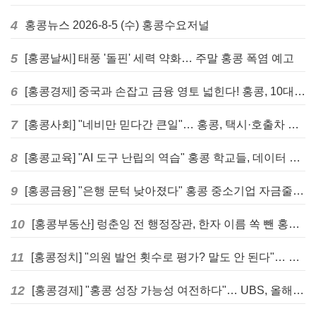
4
홍콩뉴스 2026-8-5 (수) 홍콩수요저널
5
[홍콩날씨] 태풍 '돌핀' 세력 약화… 주말 홍콩 폭염 예고
6
[홍콩경제] 중국과 손잡고 금융 영토 넓힌다! 홍콩, 10대 신규 정책 발표
7
[홍콩사회] "네비만 믿다간 큰일"… 홍콩, 택시·호출차 통합 시험 도입하며 규제 본격화
8
[홍콩교육] "AI 도구 난립의 역습" 홍콩 학교들, 데이터 고립에 교육 효과 평가 비상
9
[홍콩금융] "은행 문턱 낮아졌다" 홍콩 중소기업 자금줄 숨통 트이나… HKMA "2분기 신용 조건 안정적"
10
[홍콩부동산] 렁춘잉 전 행정장관, 한자 이름 쏙 뺀 홍콩 고급 아파트 단지들에 쓴소리
11
[홍콩정치] "의원 발언 횟수로 평가? 말도 안 된다"… 홍콩 입법회 의장의 일침
12
[홍콩경제] "홍콩 성장 가능성 여전하다"… UBS, 올해 홍콩 GDP 성장률 전망치 4.5%로 대폭 상향