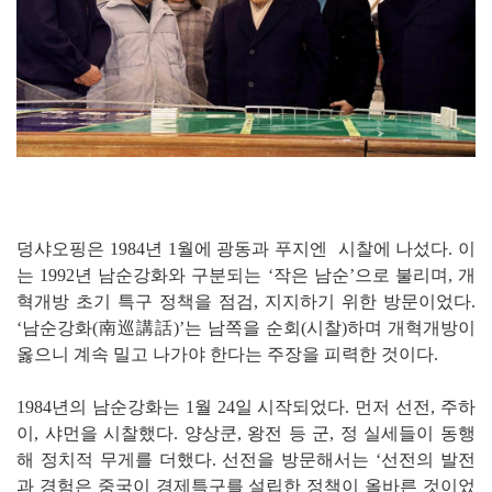
덩샤오핑은 1984년 1월에 광동과 푸지엔 시찰에 나섰다. 이
는 1992년 남순강화와 구분되는 ‘작은 남순’으로 불리며, 개
혁개방 초기 특구 정책을 점검, 지지하기 위한 방문이었다.
‘남순강화(南巡講話)’는 남쪽을 순회(시찰)하며 개혁개방이
옳으니 계속 밀고 나가야 한다는 주장을 피력한 것이다.
1984년의 남순강화는 1월 24일 시작되었다. 먼저 선전, 주하
이, 샤먼을 시찰했다. 양상쿤, 왕전 등 군, 정 실세들이 동행
해 정치적 무게를 더했다. 선전을 방문해서는 ‘선전의 발전
과 경험은 중국이 경제특구를 설립한 정책이 올바른 것이었