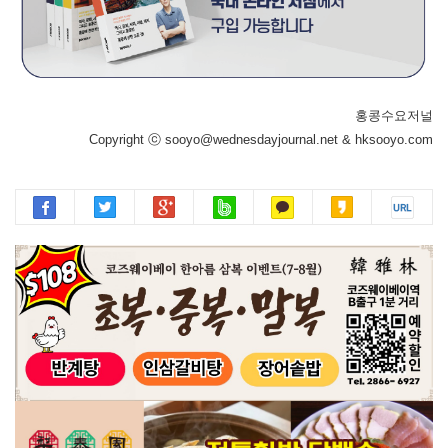
홍콩수요저널
Copyright ⓒ sooyo@wednesdayjournal.net & hksooyo.com