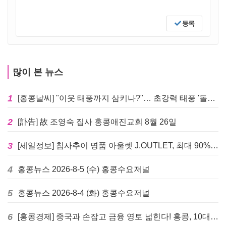
등록
많이 본 뉴스
1
[홍콩날씨] "이웃 태풍까지 삼키나?"… 초강력 태풍 '돌핀' 세력 재확장
2
[訃告] 故 조영숙 집사 홍콩애진교회 8월 26일
3
[세일정보] 침사추이 명품 아울렛 J.OUTLET, 최대 90% 빅 세일 진행
4
홍콩뉴스 2026-8-5 (수) 홍콩수요저널
5
홍콩뉴스 2026-8-4 (화) 홍콩수요저널
6
[홍콩경제] 중국과 손잡고 금융 영토 넓힌다! 홍콩, 10대 신규 정책 발표