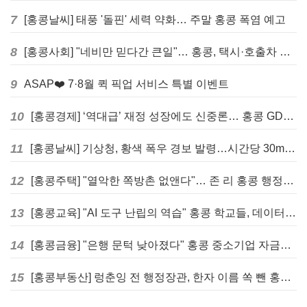
7
[홍콩날씨] 태풍 '돌핀' 세력 약화… 주말 홍콩 폭염 예고
8
[홍콩사회] "네비만 믿다간 큰일"… 홍콩, 택시·호출차 통합 시험 도입하며 규제 본격화
9
ASAP❤️ 7·8월 퀵 픽업 서비스 특별 이벤트
10
[홍콩경제] ‘역대급’ 재정 성장에도 신중론… 홍콩 GDP 전망 상향 속 “지정학적 리스크 경계”
11
[홍콩날씨] 기상청, 황색 폭우 경보 발령…시간당 30mm 이상 강우 예보
12
[홍콩주택] "열악한 쪽방촌 없앤다"… 존 리 홍콩 행정장관, 4년 내 단계적 폐지 선언
13
[홍콩교육] "AI 도구 난립의 역습" 홍콩 학교들, 데이터 고립에 교육 효과 평가 비상
14
[홍콩금융] "은행 문턱 낮아졌다" 홍콩 중소기업 자금줄 숨통 트이나… HKMA "2분기 신용 조건 안정적"
15
[홍콩부동산] 렁춘잉 전 행정장관, 한자 이름 쏙 뺀 홍콩 고급 아파트 단지들에 쓴소리