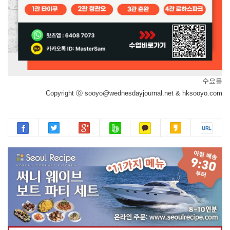
수요몰
Copyright ⓒ sooyo@wednesdayjournal.net & hksooyo.com