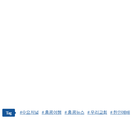
#수요저널
# 홍콩여행
# 홍콩뉴스
# 우리교회
# 한인예배
Tag