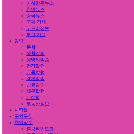
아침땅콩뉴스
한인뉴스
중국뉴스
국제·경제
코트라정보
투고/기고
칼럼
문학
생활칼럼
생명의말씀
건강칼럼
교육칼럼
경제칼럼
법률칼럼
세무칼럼
IT칼럼
부동산정보
사람들
구인구직
취업정보
홍콩취업토크