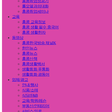
홍콩취업성공기
롤모델과의대화
홍콩취업세미나
교육
홍콩 교육정보
홍콩 생활 필수 중국어
홍콩 생활한자
동영상
홍콩한국방송 채널K
한인뉴스
홍콩뉴스
홍콩산책
홍콩생활백서
생활회화 푸통화
생활회화 광동어
업체/광고
안내/행사
식품/소매
식당/F&B
교육/학원/레슨
부동산/인테리어
서비스/의료