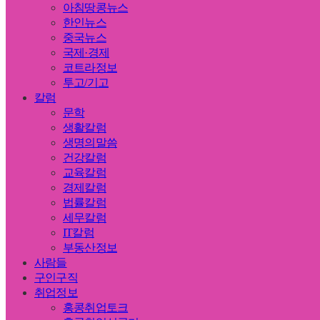
아침땅콩뉴스
한인뉴스
중국뉴스
국제·경제
코트라정보
투고/기고
칼럼
문학
생활칼럼
생명의말씀
건강칼럼
교육칼럼
경제칼럼
법률칼럼
세무칼럼
IT칼럼
부동산정보
사람들
구인구직
취업정보
홍콩취업토크