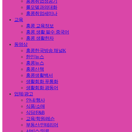
홍콩취업성공기
롤모델과의대화
홍콩취업세미나
교육
홍콩 교육정보
홍콩 생활 필수 중국어
홍콩 생활한자
동영상
홍콩한국방송 채널K
한인뉴스
홍콩뉴스
홍콩산책
홍콩생활백서
생활회화 푸통화
생활회화 광동어
업체/광고
안내/행사
식품/소매
식당/F&B
교육/학원/레슨
부동산/인테리어
서비스/의료