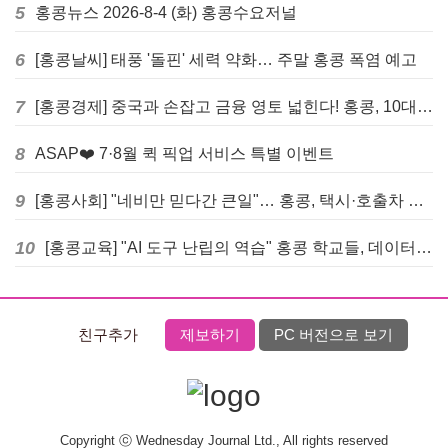
5
홍콩뉴스 2026-8-4 (화) 홍콩수요저널
6
[홍콩날씨] 태풍 '돌핀' 세력 약화… 주말 홍콩 폭염 예고
7
[홍콩경제] 중국과 손잡고 금융 영토 넓힌다! 홍콩, 10대 신규 정책 발표
8
ASAP❤️ 7·8월 퀵 픽업 서비스 특별 이벤트
9
[홍콩사회] "네비만 믿다간 큰일"… 홍콩, 택시·호출차 통합 시험 도입하며 규제 본격화
10
[홍콩교육] "AI 도구 난립의 역습" 홍콩 학교들, 데이터 고립에 교육 효과 평가 비상
친구추가
제보하기
PC 버전으로 보기
Copyright ⓒ Wednesday Journal Ltd., All rights reserved