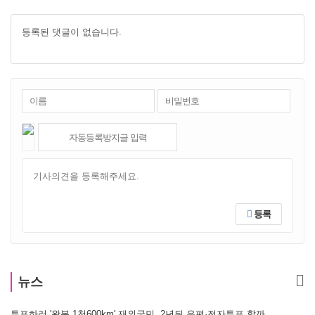
등록된 댓글이 없습니다.
등록
뉴스
투표하러 '왕복 1천600km' 재외국민, 2년뒤 우편·전자투표 할까
[