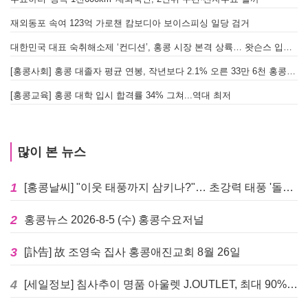
재외동포 속여 123억 가로챈 캄보디아 보이스피싱 일당 검거
대한민국 대표 숙취해소제 ‘컨디션’, 홍콩 시장 본격 상륙… 왓슨스 입점 기념 할인 행사 진행
[
[홍콩사회] 홍콩 대졸자 평균 연봉, 작년보다 2.1% 오른 33만 6천 홍콩달러 기록
[
[홍콩교육] 홍콩 대학 입시 합격률 34% 그쳐...역대 최저
많이 본 뉴스
1
[홍콩날씨] "이웃 태풍까지 삼키나?"… 초강력 태풍 '돌핀' 세력 재확장
2
홍콩뉴스 2026-8-5 (수) 홍콩수요저널
3
[訃告] 故 조영숙 집사 홍콩애진교회 8월 26일
4
[세일정보] 침사추이 명품 아울렛 J.OUTLET, 최대 90% 빅 세일 진행