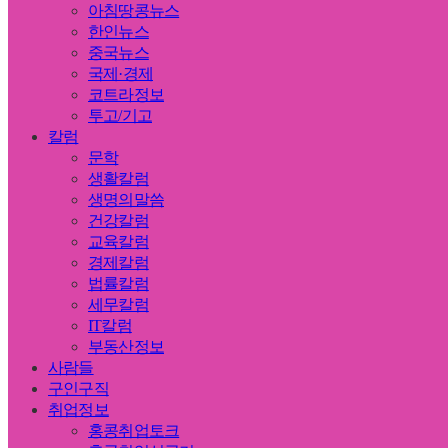
아침땅콩뉴스
한인뉴스
중국뉴스
국제·경제
코트라정보
투고/기고
칼럼
문학
생활칼럼
생명의말씀
건강칼럼
교육칼럼
경제칼럼
법률칼럼
세무칼럼
IT칼럼
부동산정보
사람들
구인구직
취업정보
홍콩취업토크