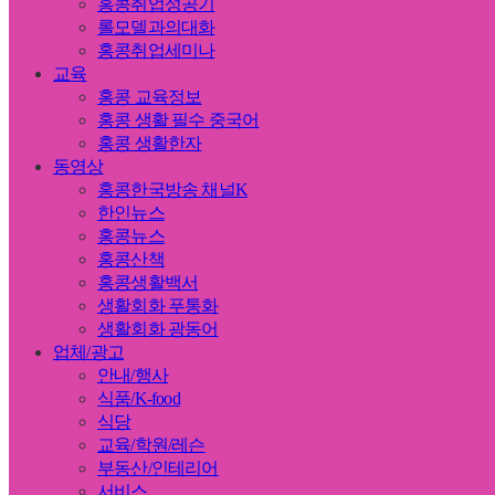
홍콩취업성공기
롤모델과의대화
홍콩취업세미나
교육
홍콩 교육정보
홍콩 생활 필수 중국어
홍콩 생활한자
동영상
홍콩한국방송 채널K
한인뉴스
홍콩뉴스
홍콩산책
홍콩생활백서
생활회화 푸통화
생활회화 광동어
업체/광고
안내/행사
식품/K-food
식당
교육/학원/레슨
부동산/인테리어
서비스