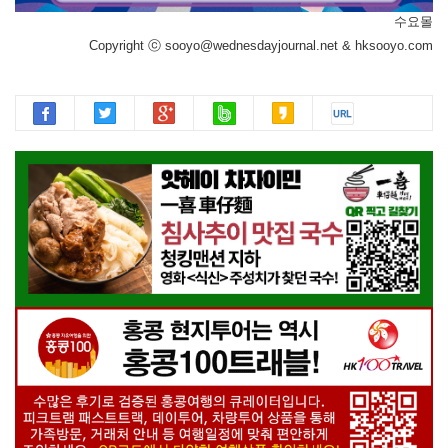
수요몰
Copyright ⓒ sooyo@wednesdayjournal.net & hksooyo.com