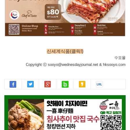
신세계식품(클릭!)
수요몰
Copyright ⓒ sooyo@wednesdayjournal.net & hksooyo.com