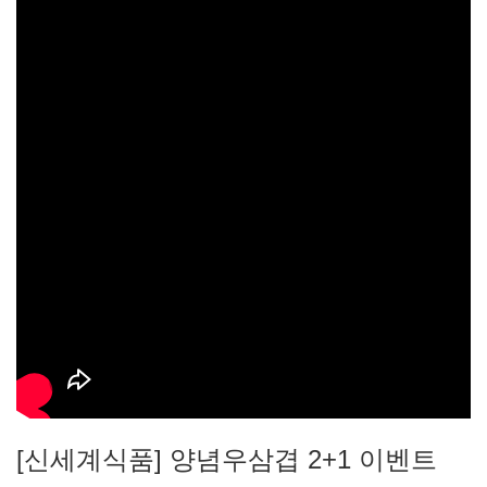
[신세계식품] 양념우삼겹 2+1 이벤트