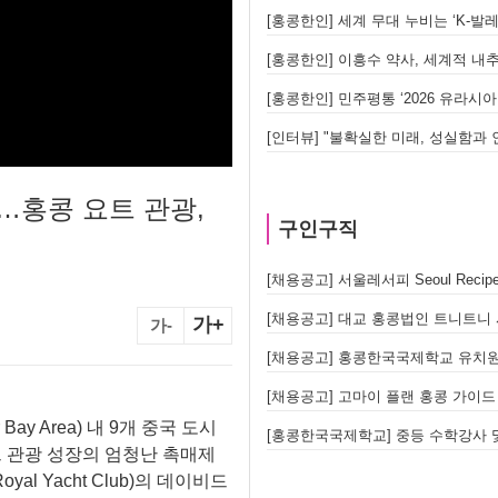
[홍콩한인] 세계 무대 누비는 ‘K-
[홍콩한인] 이흥수 약사, 세계적 내추
[홍콩한인] 민주평통 ‘2026 유라
"…홍콩 요트 관광,
구인구직
[채용공고] 대교 홍콩법인 트니트니 사업부 
가+
가-
[채용공고] 홍콩한국국제학교 유치원
[채용공고] 고마이 플랜 홍콩 가이드 모
ay Area) 내 9개 중국 도시
[홍콩한국국제학교] 중등 수학강사 
트 관광 성장의 엄청난 촉매제
yal Yacht Club)의 데이비드