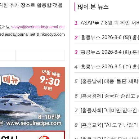
 위한 추가 장소로 활용할 것을
많이 본 뉴스
1
ASAP❤️ 7·8월 퀵 픽업
요저널
sooyo@wednesdayjournal.net
dnesdayjournal.net & hksooyo.com
2
홍콩뉴스 2026-8-6 (목)
3
홍콩뉴스 2026-8-4 (화)
4
홍콩뉴스 2026-8-5 (수)
5
[홍콩날씨] 태풍 '돌핀' 세
6
[홍콩경제] 중국과 손잡고 금
7
8