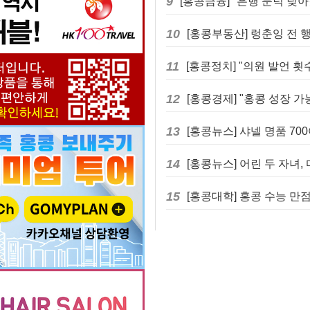
9
10
11
12
13
14
15
[홍콩대학] 홍콩 수능 만