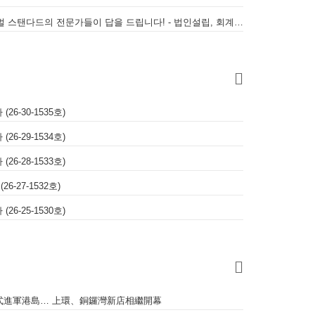
WALL 복잡한 홍콩 세무 회계, 글로벌 스탠다드의 전문가들이 답을 드립니다! - 법인설립, 회계, 감사
(26-30-1535호)
(26-29-1534호)
(26-28-1533호)
26-27-1532호)
(26-25-1530호)
正式進軍港島… 上環、銅鑼灣新店相繼開幕