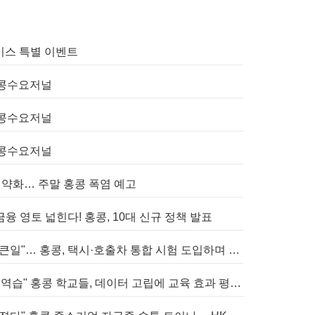
 서비스 특별 이벤트
 홍콩수요저널
 홍콩수요저널
 홍콩수요저널
력 약화… 주말 홍콩 폭염 예고
융 영토 넓힌다! 홍콩, 10대 신규 정책 발표
[홍콩사회] "네비만 믿다간 큰일"… 홍콩, 택시·호출차 통합 시험 도입하며 규제 본격화
[홍콩교육] "AI 도구 난립의 역습" 홍콩 학교들, 데이터 고립에 교육 효과 평가 비상