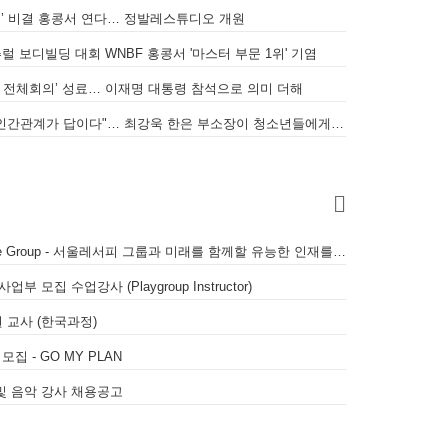
발레’ 비결 홍콩서 연다… 정발레스튜디오 개원
럴 보디빌딩 대회 WNBF 홍콩서 '마스터 부문 1위' 기염
시아 전체회의’ 성료… 이재명 대통령 참석으로 의미 더해
[인터뷰] "불확실한 미래, 성실함과 인간관계가 답이다"… 최강욱 한은 부소장이 청소년들에게 전하는 응원
[채용공고] 서울레서피 Seoul Recipe Group - 서울레서피 그룹과 미래를 함께할 유능한 인재를 모십니다
모집 수업강사 (Playgroup Instructor)
 교사 (한국과정)
집 - GO MY PLAN
및 음악 강사 채용공고