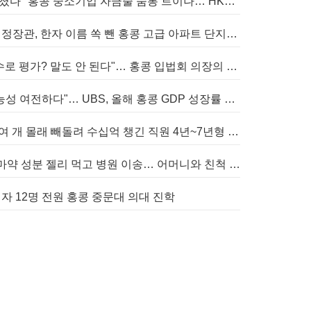
[홍콩금융] "은행 문턱 낮아졌다" 홍콩 중소기업 자금줄 숨통 트이나… HKMA "2분기 신용 조건 안정적"
[홍콩부동산] 렁춘잉 전 행정장관, 한자 이름 쏙 뺀 홍콩 고급 아파트 단지들에 쓴소리
[홍콩정치] "의원 발언 횟수로 평가? 말도 안 된다"… 홍콩 입법회 의장의 일침
[홍콩경제] "홍콩 성장 가능성 여전하다"… UBS, 올해 홍콩 GDP 성장률 전망치 4.5%로 대폭 상향
[홍콩뉴스] 샤넬 명품 700여 개 몰래 빼돌려 수십억 챙긴 직원 4년~7년형 선고
[홍콩뉴스] 어린 두 자녀, 마약 성분 젤리 먹고 병원 이송… 어머니와 친척 체포
점자 12명 전원 홍콩 중문대 의대 진학