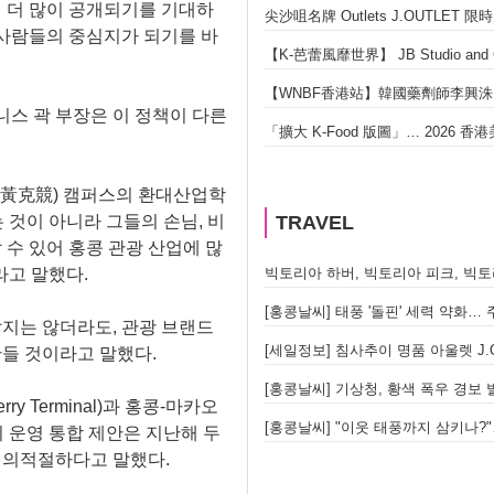
이 더 많이 공개되기를 기대하
尖沙咀名牌 Outlets J.OUTLET 
 사람들의 중심지가 되기를 바
【K-芭蕾風靡世界】 JB Studio 
【WNBF香港站】韓國藥劑師李興洙 勇
스 곽 부장은 이 정책이 다른
「擴大 K-Food 版圖」… 2026 
ng, 黃克競) 캠퍼스의 환대산업학
 것이 아니라 그들의 손님, 비
TRAVEL
 수 있어 홍콩 관광 산업에 많
라고 말했다.
[홍콩날씨] 태풍 '돌핀' 세력 약화…
많지는 않더라도, 관광 브랜드
[세일정보] 침사추이 명품 아울렛 J.O
만들 것이라고 말했다.
[홍콩날씨] 기상청, 황색 폭우 경보
y Terminal)과 홍콩-마카오
[홍콩날씨] "이웃 태풍까지 삼키나?"
nal)의 운영 통합 제안은 지난해 두
 시의적절하다고 말했다.