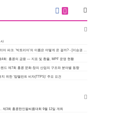
검색
목사
빅토리아 하버, 빅토리아 피크, 빅토리아 파크. '빅토리아’의 이름은 어떻게 온 걸까? - [이승권 원장의 생활칼럼]
4회: 홍콩의 금융 — 지표 및 환율, MPF 운영 현황
트렌드 제7회 홍콩 문화·창의 산업의 구조와 분야별 동향
치 위한 ‘탑탤런트 비자(TTPS)’ 주요 요건
… 제3회 홍콩한인팔씨름대회 9월 12일 개최
[홍콩한인] 민주