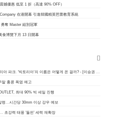
限時震撼優惠 低至 1 折（高達 90% OFF）
and Company 在港開幕 引進韓國精英芭蕾教育系統
奪 Master 組別冠軍
香港美食博覽下月 13 日開幕
빅토리아 하버, 빅토리아 피크, 빅토리아 파크. '빅토리아’의 이름은 어떻게 온 걸까? - [이승권 원장의 생활칼럼]
 주말 홍콩 폭염 예고
UTLET, 최대 90% 빅 세일 진행
 발령…시간당 30mm 이상 강우 예보
… 초강력 태풍 '돌핀' 세력 재확장