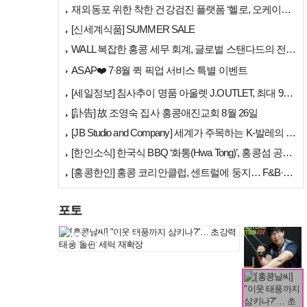
행한다.이번 프로...
재외동포 위한 착한 건강검진 플랫폼 ‘헬로, 오케이검진’ 서비스 개시
[신세계식품] SUMMER SALE
WALL 복잡한 홍콩 세무 회계, 글로벌 스탠다드의 전문가들이 답을 드립…
ASAP❤️ 7·8월 퀵 픽업 서비스 특별 이벤트
[홍콩뉴스] 몽콕 …
[세일정보] 침사추이 명품 아울렛 J.OUTLET, 최대 90% 빅 세일…
[訃告] 故 조영숙 집사 홍콩애진교회 8월 26일
[JB Studio and Company] 세계가 주목하는 K-발레의 비…
[한인소식] 한국식 BBQ ‘화통(Hwa Tong)’, 홍콩섬 공략 본격…
[홍콩한인] 홍콩 코리안클럽, 센트럴에 둥지… F&B·아트갤러리 명칭 공…
포토
세계 챔피언 홍지승…
[홍콩날씨] "이웃…