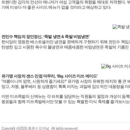
트렌디한 감각의 안선아 매니저가 여성 고객들의 취향을 제대로 저격했다. 
기에 이보다 더 좋은 사이드 메뉴가 없을 것이라고 예상하고 있다.
전민수 책임의 장인정신, ‘족발 냉면 & 족발 비빔냉면’
한식당의 영원한 베스트셀러인 냉면을 완벽하게 구현하기 위해 전민수 책임은 
탄생한 깊고 시원한 육수의 물냉면과 매콤새콤한 비빔냉면은 족발의 기름진 
유가명 사장의 센스 만점 마무리, ‘Big 사이즈 미쓰 에이드’
"여름이니까 맘껏, 시원하게 즐기세요!" 유가명 사장의 유쾌한 재치와 통 큰 배
망고, 자몽, 블루베리 등 상큼함이 톡톡 터지는 과일에 압도적인 대용량을 더해
이번 미쓰족발의 신메뉴는 각 파트를 담당하는 직원들의 열정과 개성이 듬뿍 담
동료들과 함께 미쓰족발에서만 맛볼 수 있는 특별한 미식 축제를 즐겨보시는 
Copyright @2026 홍콩수요저널. All rights reserved.