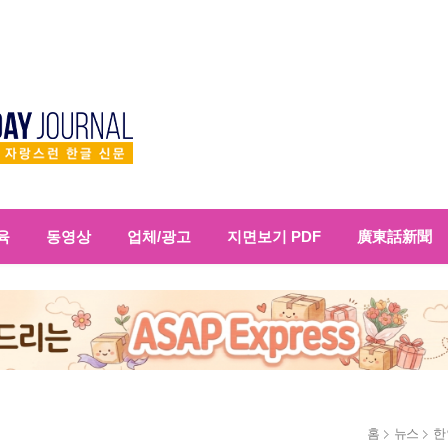
육
동영상
업체/광고
지면보기 PDF
廣東話新聞
홈
뉴스
한