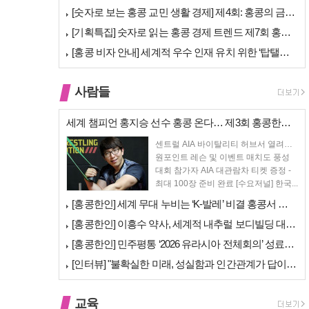
[숫자로 보는 홍콩 교민 생활 경제] 제4회: 홍콩의 금융 — 지표 및 …
[기획특집] 숫자로 읽는 홍콩 경제 트렌드 제7회 홍콩 문화·창의 산업…
[홍콩 비자 안내] 세계적 우수 인재 유치 위한 ‘탑탤런트 비자(TTPS…
사람들
세계 챔피언 홍지승 선수 홍콩 온다… 제3회 홍콩한인팔씨름대회 9월 12…
센트럴 AIA 바이탈리티 허브서 열려…
원포인트 레슨 및 이벤트 매치도 풍성
대회 참가자 AIA 대관람차 티켓 증정 -
최대 100장 준비 완료 [수요저널] 한국...
[홍콩한인] 세계 무대 누비는 ‘K-발레’ 비결 홍콩서 연다… 정발레스튜…
[홍콩한인] 이흥수 약사, 세계적 내추럴 보디빌딩 대회 WNBF 홍콩서 …
[홍콩한인] 민주평통 ‘2026 유라시아 전체회의’ 성료… 이재명 대통령…
[인터뷰] "불확실한 미래, 성실함과 인간관계가 답이다"… 최강욱 한은 …
교육