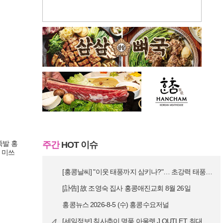
족발 홍
주간
HOT 이슈
 미쓰
[홍콩날씨] "이웃 태풍까지 삼키나?"… 초강력 태풍 '돌핀' 세력 재확…
[訃告] 故 조영숙 집사 홍콩애진교회 8월 26일
홍콩뉴스 2026-8-5 (수) 홍콩수요저널
4
[세일정보] 침사추이 명품 아울렛 J.OUTLET, 최대 90% 빅 세일…