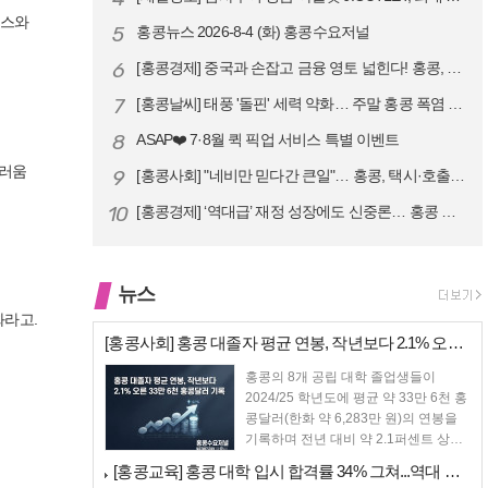
소스와
5
홍콩뉴스 2026-8-4 (화) 홍콩수요저널
6
[홍콩경제] 중국과 손잡고 금융 영토 넓힌다! 홍콩, 10대 신규 정책 …
7
[홍콩날씨] 태풍 '돌핀' 세력 약화… 주말 홍콩 폭염 예고
8
ASAP❤️ 7·8월 퀵 픽업 서비스 특별 이벤트
드러움
9
[홍콩사회] "네비만 믿다간 큰일"… 홍콩, 택시·호출차 통합 시험 도입…
10
[홍콩경제] ‘역대급’ 재정 성장에도 신중론… 홍콩 GDP 전망 상향 속…
뉴스
화라고.
[홍콩사회] 홍콩 대졸자 평균 연봉, 작년보다 2.1% 오른 33만 6천…
홍콩의 8개 공립 대학 졸업생들이
2024/25 학년도에 평균 약 33만 6천 홍
콩달러(한화 약 6,283만 원)의 연봉을
기록하며 전년 대비 약 2.1퍼센트 상승
했다....
[홍콩교육] 홍콩 대학 입시 합격률 34% 그쳐...역대 최저