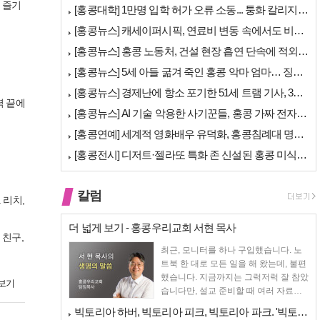
 즐기
[홍콩대학] 1만명 입학 허가 오류 소동... 퉁화 칼리지 공식 사과
[홍콩뉴스] 캐세이퍼시픽, 연료비 변동 속에서도 비용 절감 위한 감편 계…
[홍콩뉴스] 홍콩 노동처, 건설 현장 흡연 단속에 적외선 드론 투입 검토
[홍콩뉴스] 5세 아들 굶겨 죽인 홍콩 악마 엄마… 징역 22년 중형 선…
[홍콩뉴스] 경제난에 항소 포기한 51세 트램 기사, 3세 여아 치사 혐…
력 끝에
[홍콩뉴스] AI 기술 악용한 사기꾼들, 홍콩 가짜 전자 비자 사이트 극…
[홍콩연예] 세계적 영화배우 유덕화, 홍콩침례대 명예 박사 학위 받는다
[홍콩전시] 디저트·젤라또 특화 존 신설된 홍콩 미식 박람회 다음주 개막
칼럼
 리치,
더 넓게 보기 - 홍콩우리교회 서현 목사
 친구,
최근, 모니터를 하나 구입했습니다. 노
트북 한 대로 모든 일을 해 왔는데, 불편
했습니다. 지금까지는 그럭저럭 잘 참았
보기
습니다만, 설교 준비할 때 여러 자료를
펴 놓고 보다...
빅토리아 하버, 빅토리아 피크, 빅토리아 파크. '빅토리아’의 이름은 어…