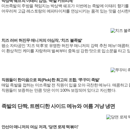
박상백 쉐프의 이태리 감성, ‘족발 카프리제’
미쓰족발의 주방을 책임지는 박상백 쉐프가 이번에는 족발에 이태리 향기를 
어우러져 고급 레스토랑의 에피타이저를 연상시키는 품격 있는 맛을 선사한
치즈 러버 허진무 매니저의 야심작, ‘치즈 불족발’
평소 자타공인 ‘치즈 덕후’로 유명한 허진무 매니저의 강력 추천 메뉴! 매콤
이 환상적인 케미를 자랑하며 벌써부터 중독성 강한 맛으로 입소문을 타고 있
직원들이 한마음으로 픽(Pick)한 최고의 조합, ‘쭈꾸미 족발’
매일 족발을 접하는 미쓰족발 전 직원이 입을 모아 극찬한 메뉴다. 매콤하고
직원들이 보증하는 만큼 맛은 이미 100% 보장되어 있다고 자신했다.
족발의 단짝, 트렌디한 사이드 메뉴와 여름 겨냥 냉면
안선아 매니저의 여심 저격, ‘당면 로제 떡볶이’