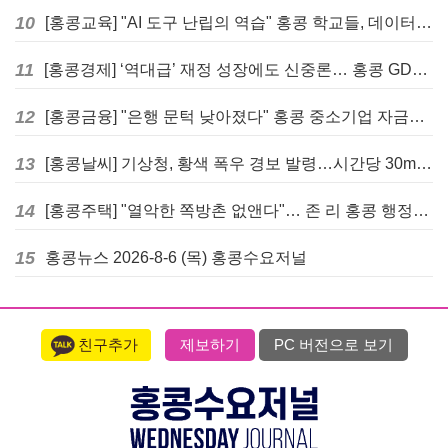
10
[홍콩교육] "AI 도구 난립의 역습" 홍콩 학교들, 데이터 고립에 교육 효과 평가 비상
11
[홍콩경제] ‘역대급’ 재정 성장에도 신중론… 홍콩 GDP 전망 상향 속 “지정학적 리스크 경계”
12
[홍콩금융] "은행 문턱 낮아졌다" 홍콩 중소기업 자금줄 숨통 트이나… HKMA "2분기 신용 조건 안정적"
13
[홍콩날씨] 기상청, 황색 폭우 경보 발령…시간당 30mm 이상 강우 예보
14
[홍콩주택] "열악한 쪽방촌 없앤다"… 존 리 홍콩 행정장관, 4년 내 단계적 폐지 선언
15
홍콩뉴스 2026-8-6 (목) 홍콩수요저널
친구추가
제보하기
PC 버전으로 보기