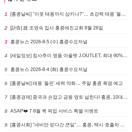
1
[홍콩날씨] "이웃 태풍까지 삼키나?"… 초강력 태풍 '돌핀' 세력 재확장
2
[訃告] 故 조영숙 집사 홍콩애진교회 8월 26일
3
홍콩뉴스 2026-8-5 (수) 홍콩수요저널
4
[세일정보] 침사추이 명품 아울렛 J.OUTLET, 최대 90% 빅 세일 진행
5
홍콩뉴스 2026-8-4 (화) 홍콩수요저널
6
[홍콩날씨] 태풍 '돌핀' 세력 약화… 주말 홍콩 폭염 예고
7
[홍콩경제] 중국과 손잡고 금융 영토 넓힌다! 홍콩, 10대 신규 정책 발표
8
ASAP❤️ 7·8월 퀵 픽업 서비스 특별 이벤트
9
[홍콩사회] "네비만 믿다간 큰일"… 홍콩, 택시·호출차 통합 시험 도입하며 규제 본격화