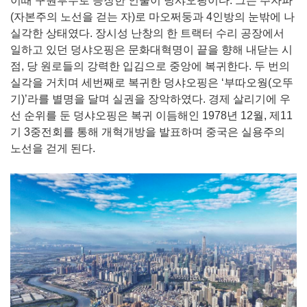
이때 구원투수로 등장한 인물이 덩샤오핑이다. 그는 주자파
(자본주의 노선을 걷는 자)로 마오쩌둥과 4인방의 눈밖에 나
실각한 상태였다. 장시성 난창의 한 트랙터 수리 공장에서
일하고 있던 덩샤오핑은 문화대혁명이 끝을 향해 내닫는 시
점, 당 원로들의 강력한 입김으로 중앙에 복귀한다. 두 번의
실각을 거치며 세번째로 복귀한 덩샤오핑은 ‘부따오웡(오뚜
기)’라를 별명을 달며 실권을 장악하였다. 경제 살리기에 우
선 순위를 둔 덩샤오핑은 복귀 이듬해인 1978년 12월, 제11
기 3중전회를 통해 개혁개방을 발표하며 중국은 실용주의
노선을 걷게 된다.