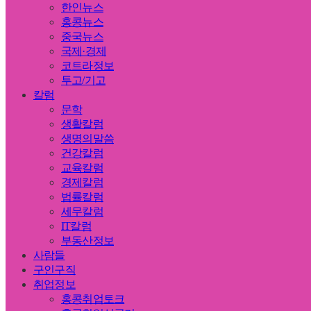
한인뉴스
홍콩뉴스
중국뉴스
국제·경제
코트라정보
투고/기고
칼럼
문학
생활칼럼
생명의말씀
건강칼럼
교육칼럼
경제칼럼
법률칼럼
세무칼럼
IT칼럼
부동산정보
사람들
구인구직
취업정보
홍콩취업토크