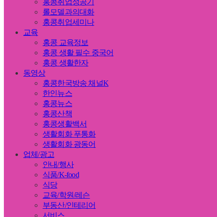
홍콩취업성공기
롤모델과의대화
홍콩취업세미나
교육
홍콩 교육정보
홍콩 생활 필수 중국어
홍콩 생활한자
동영상
홍콩한국방송 채널K
한인뉴스
홍콩뉴스
홍콩산책
홍콩생활백서
생활회화 푸통화
생활회화 광동어
업체/광고
안내/행사
식품/K-food
식당
교육/학원/레슨
부동산/인테리어
서비스