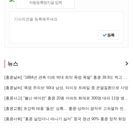
등록
뉴스
[홍콩날씨] "1884년 관측 이래 역대 최악 폭염 폭발" 홍콩 39.8도 찍고 역대 최고 기록 경신
[홍콩날씨] '폭염 주의보' 60대 남성, 타이포 트레일 중 온열질환으로 사망
[홍콩사고] “불난 에어컨” 홍콩 20층 아파트 화재로 300명 대피·11명 병원 이송
[홍콩교통] 초강력 태풍 ‘돌핀’ 상륙… 홍콩-상하이·광저우 고속열차 전면 중단
[
[홍콩사회] "홍콩 살았더니 떠나기 싫어" 중국 청년 90% 홍콩 정착 희망
홍