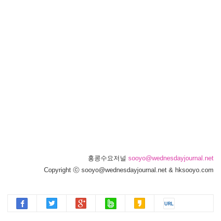
홍콩수요저널
sooyo@wednesdayjournal.net
Copyright ⓒ sooyo@wednesdayjournal.net & hksooyo.com