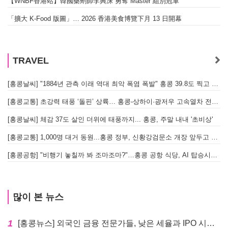
【WNBF香港站】韓國藥劑師李興洙 勇奪 Master 組別冠軍
「擴大 K-Food 版圖」… 2026 香港美食博覽下月 13 日開幕
TRAVEL
[홍콩날씨] "1884년 관측 이래 역대 최악 폭염 폭발" 홍콩 39.8도 찍고 역대 최고 기록 경신
[홍콩교통] 초강력 태풍 ‘돌핀’ 상륙… 홍콩-상하이·광저우 고속열차 전면 중단
[홍콩날씨] 체감 37도 살인 더위에 태풍까지... 홍콩, 주말 내내 '초비상'
[홍콩교통] 1,000명 대거 동원...홍콩 정부, 신황강검문소 개장 앞두고 실전 훈련 돌입
[홍콩공항] "비행기 놓칠까 봐 조마조마?"…홍콩 공항 식당, AI 탑승시간 계산해 메뉴 추천해 준다
많이 본 뉴스
1
[홍콩뉴스] 외국인 금융 전문가들, 낮은 세율과 IPO 시장 회복에 홍콩으로 '대거 복귀'