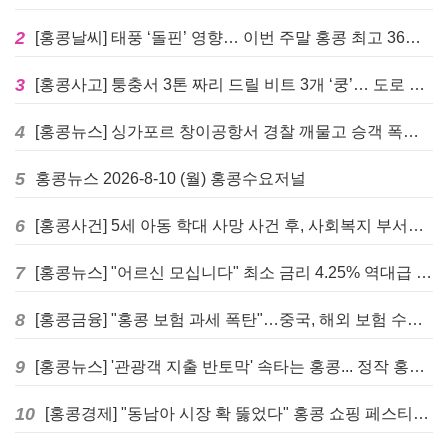
2
[홍콩날씨] 태풍 ‘돌핀’ 영향… 이번 주말 홍콩 최고 36도 폭염 비상
3
[홍콩사고] 퉁충서 3톤 짜리 드릴 비트 3개 ‘쿵’… 도로 파손·교통 마비
4
[홍콩뉴스] 싱가포르 창이공항서 경찰 깨물고 승객 폭행한 홍콩 모자, 결국 감옥행
5
홍콩뉴스 2026-8-10 (월) 홍콩수요저널
6
[홍콩사건] 5세 아동 학대 사망 사건 후, 사회복지 부서에 내부 검토 및 교육 강화 촉구
7
[홍콩뉴스] "어르신 모십니다" 최소 금리 4.25% 역대급 혜택, 홍콩 실버채권 발행
8
[홍콩금융] "홍콩 보험 과세 폭탄"…중국, 해외 보험 수익에 20% 세금 부과로 관련주 급락
9
[홍콩뉴스] '관광객 지출 반토막' 속타는 홍콩... 정작 홍콩인들은 지갑 들고 해외로?
10
[홍콩경제] "동남아 시장 확 뚫었다" 홍콩 쇼핑 페스티벌, 매출 대박 행진