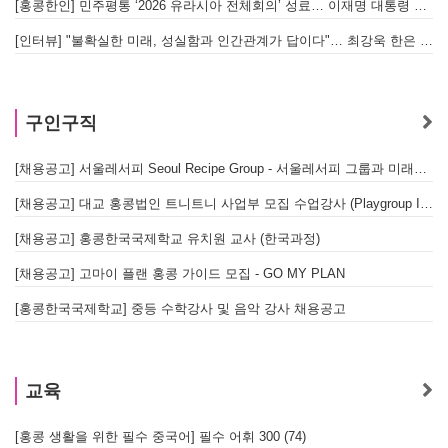
[홍콩한인] 민주평통 ‘2026 유라시아 전체회의’ 성료… 이재명 대통령 참석으로 의미 더해
[인터뷰] "불확실한 미래, 성실함과 인간관계가 답이다"… 최강욱 한은 부소장이 청소년들에게 전하는 응원
구인구직
[채용공고] 서울레서피 Seoul Recipe Group - 서울레서피 그룹과 미래를 함께할 유능한 인재를 모십니다
[채용공고] 대교 홍콩법인 트니트니 사업부 모집 수업강사 (Playgroup Instructor)
[채용공고] 홍콩한국국제학교 유치원 교사 (한국과정)
[채용공고] 고마이 플랜 홍콩 가이드 모집 - GO MY PLAN
[홍콩한국국제학교] 중등 수학강사 및 음악 강사 채용공고
교육
[홍콩 생활을 위한 필수 중국어] 필수 어휘 300 (74)