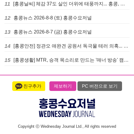
11
[홍콩날씨] 체감 37도 살인 더위에 태풍까지... 홍콩, 주말 내내 '초비상'
12
홍콩뉴스 2026-8-8 (토) 홍콩수요저널
13
홍콩뉴스 2026-8-7 (금) 홍콩수요저널
14
[홍콩안전] 정관오 애완견 공원서 독극물 테러 의혹... 홍콩 경찰 수사 착수
15
[홍콩생활] MTR, 승객 목소리로 만드는 '매너 방송' 캠페인 시작
친구추가
제보하기
PC 버전으로 보기
Copyright ⓒ Wednesday Journal Ltd., All rights reserved