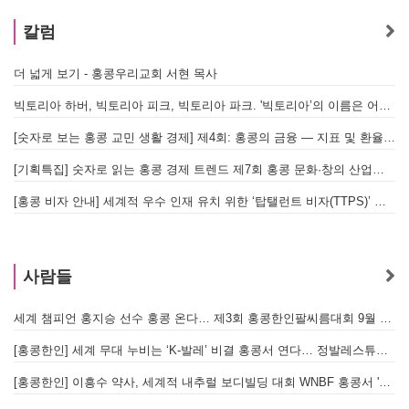
칼럼
더 넓게 보기 - 홍콩우리교회 서현 목사
빅토리아 하버, 빅토리아 피크, 빅토리아 파크. '빅토리아’의 이름은 어떻게 온 걸까? - [이승권 원장의 생활칼럼]
[숫자로 보는 홍콩 교민 생활 경제] 제4회: 홍콩의 금융 — 지표 및 환율, MPF 운영 현황
[기획특집] 숫자로 읽는 홍콩 경제 트렌드 제7회 홍콩 문화·창의 산업의 구조와 분야별 동향
[홍콩 비자 안내] 세계적 우수 인재 유치 위한 ‘탑탤런트 비자(TTPS)’ 주요 요건
사람들
세계 챔피언 홍지승 선수 홍콩 온다… 제3회 홍콩한인팔씨름대회 9월 12일 개최
[
[홍콩한인] 세계 무대 누비는 ‘K-발레’ 비결 홍콩서 연다… 정발레스튜디오 개원
[홍콩한인] 이흥수 약사, 세계적 내추럴 보디빌딩 대회 WNBF 홍콩서 '마스터 부문 1위' 기염