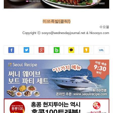
미쓰족발(클릭!)
수요몰
Copyright ⓒ sooyo@wednesdayjournal.net & hksooyo.com