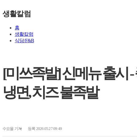
생활칼럼
홈
생활칼럼
식당/F&B
[미쓰족발] 신메뉴 출시 
냉면, 치즈 불족발
수요몰
기자
등록 2026.05.27 09:49