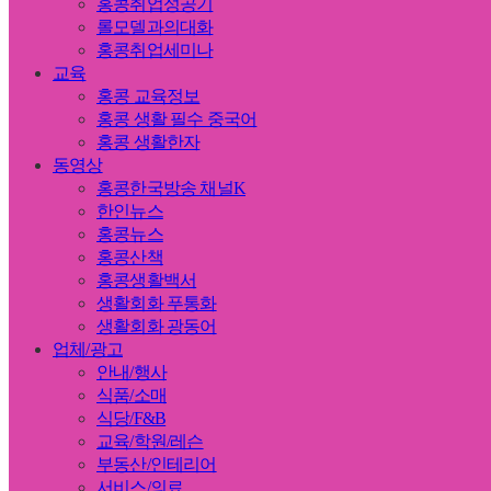
홍콩취업성공기
롤모델과의대화
홍콩취업세미나
교육
홍콩 교육정보
홍콩 생활 필수 중국어
홍콩 생활한자
동영상
홍콩한국방송 채널K
한인뉴스
홍콩뉴스
홍콩산책
홍콩생활백서
생활회화 푸통화
생활회화 광동어
업체/광고
안내/행사
식품/소매
식당/F&B
교육/학원/레슨
부동산/인테리어
서비스/의료