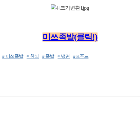
미쓰족발(클릭!)
# 미쓰족발
# 한식
# 족발
# 냉면
# K푸드