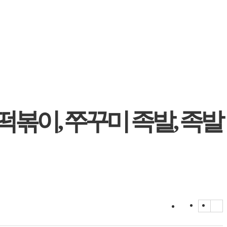
떡볶이, 쭈꾸미 족발, 족발