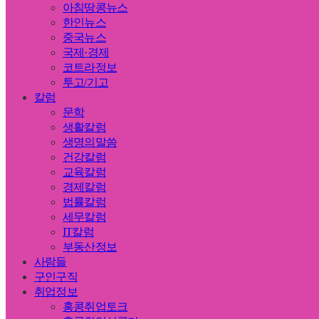
아침땅콩뉴스
한인뉴스
중국뉴스
국제·경제
코트라정보
투고/기고
칼럼
문학
생활칼럼
생명의말씀
건강칼럼
교육칼럼
경제칼럼
법률칼럼
세무칼럼
IT칼럼
부동산정보
사람들
구인구직
취업정보
홍콩취업토크