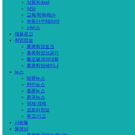
식품/K-food
식당
교육/학원/레슨
부동산/인테리어
서비스
채용공고
취업정보
홍콩취업토크
홍콩취업성공기
롤모델과의대화
홍콩취업세미나
뉴스
땅콩뉴스
한인뉴스
홍콩뉴스
중국뉴스
국제·경제
코트라정보
투고/기고
사람들
동영상