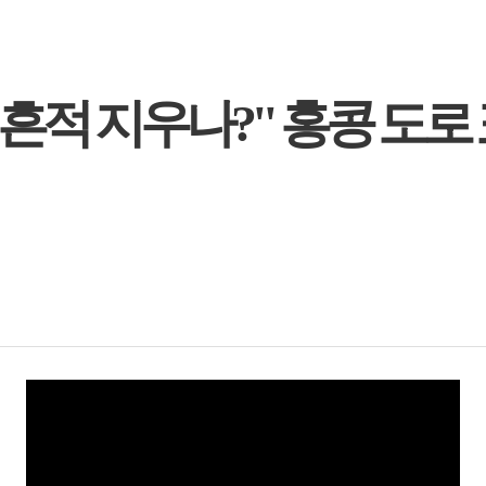
 흔적 지우나?" 홍콩 도로