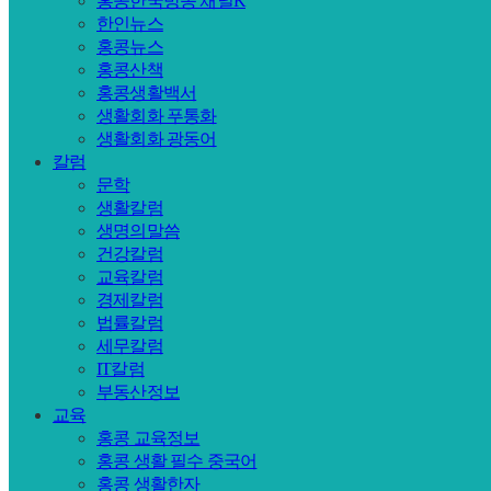
홍콩한국방송 채널K
한인뉴스
홍콩뉴스
홍콩산책
홍콩생활백서
생활회화 푸통화
생활회화 광동어
칼럼
문학
생활칼럼
생명의말씀
건강칼럼
교육칼럼
경제칼럼
법률칼럼
세무칼럼
IT칼럼
부동산정보
교육
홍콩 교육정보
홍콩 생활 필수 중국어
홍콩 생활한자