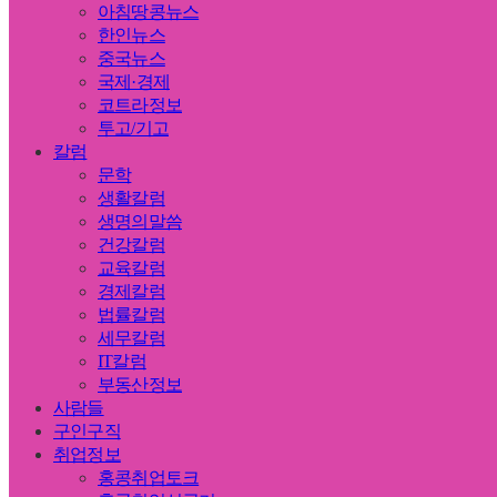
아침땅콩뉴스
한인뉴스
중국뉴스
국제·경제
코트라정보
투고/기고
칼럼
문학
생활칼럼
생명의말씀
건강칼럼
교육칼럼
경제칼럼
법률칼럼
세무칼럼
IT칼럼
부동산정보
사람들
구인구직
취업정보
홍콩취업토크