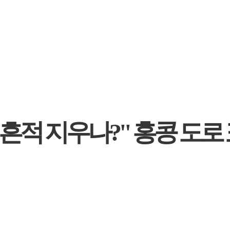
 흔적 지우나?" 홍콩 도로