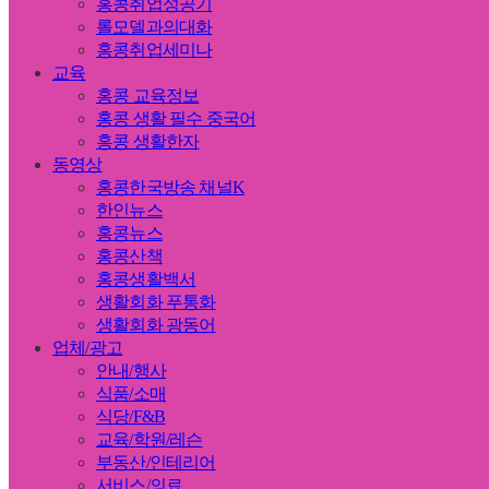
홍콩취업성공기
롤모델과의대화
홍콩취업세미나
교육
홍콩 교육정보
홍콩 생활 필수 중국어
홍콩 생활한자
동영상
홍콩한국방송 채널K
한인뉴스
홍콩뉴스
홍콩산책
홍콩생활백서
생활회화 푸통화
생활회화 광동어
업체/광고
안내/행사
식품/소매
식당/F&B
교육/학원/레슨
부동산/인테리어
서비스/의료