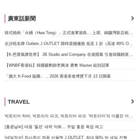
廣東話新聞
韓式燒肉「火桶（Hwa Tong）」正式進軍港島… 上環、銅鑼灣新店相繼開幕
尖沙咀名牌 Outlets J.OUTLET 限時震撼優惠 低至 1 折（高達 90% OFF）
【K-芭蕾風靡世界】 JB Studio and Company 在港開幕 引進韓國精英芭蕾教育系統
【WNBF香港站】韓國藥劑師李興洙 勇奪 Master 組別冠軍
「擴大 K-Food 版圖」… 2026 香港美食博覽下月 13 日開幕
TRAVEL
빅토리아 하버, 빅토리아 피크, 빅토리아 파크. '빅토리아’의 이름은 어떻게 온 걸까? - [이승권 원장의 생활칼럼]
[홍콩날씨] 태풍 '돌핀' 세력 약화… 주말 홍콩 폭염 예고
[세일정보] 침사추이 명품 아울렛 J.OUTLET, 최대 90% 빅 세일 진행