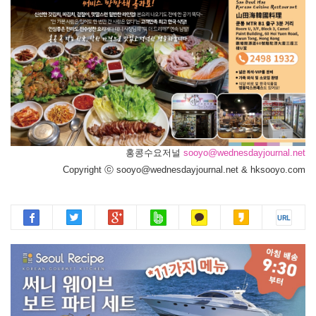
홍콩수요저널
sooyo@wednesdayjournal.net
Copyright ⓒ sooyo@wednesdayjournal.net & hksooyo.com