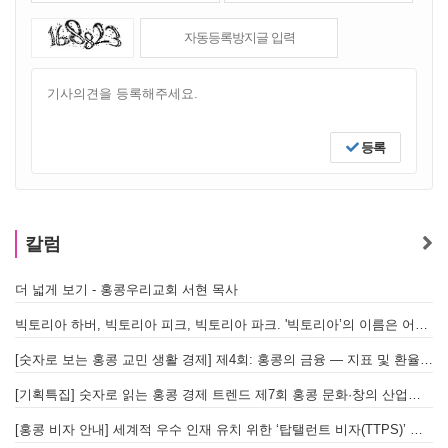
등록
칼럼
더 넓게 보기 - 홍콩우리교회 서현 목사
빅토리아 하버, 빅토리아 피크, 빅토리아 파크. '빅토리아’의 이름은 어떻게 온 걸까? - [이승권 원장의 생활칼럼]
[숫자로 보는 홍콩 교민 생활 경제] 제4회: 홍콩의 금융 — 지표 및 환율, MPF 운영 현황
[기획특집] 숫자로 읽는 홍콩 경제 트렌드 제7회 홍콩 문화·창의 산업의 구조와 분야별 동향
[홍콩 비자 안내] 세계적 우수 인재 유치 위한 ‘탑탤런트 비자(TTPS)’ 주요 요건