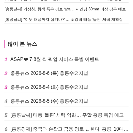
[홍콩날씨] 기상청, 황색 폭우 경보 발령…시간당 30mm 이상 강우 예보
[홍콩날씨] "이웃 태풍까지 삼키나?"… 초강력 태풍 '돌핀' 세력 재확장
많이 본 뉴스
1
ASAP❤️ 7·8월 퀵 픽업 서비스 특별 이벤트
2
홍콩뉴스 2026-8-6 (목) 홍콩수요저널
3
홍콩뉴스 2026-8-4 (화) 홍콩수요저널
4
홍콩뉴스 2026-8-5 (수) 홍콩수요저널
5
[홍콩날씨] 태풍 '돌핀' 세력 약화… 주말 홍콩 폭염 예고
6
[홍콩경제] 중국과 손잡고 금융 영토 넓힌다! 홍콩, 10대 신규 정책 발표