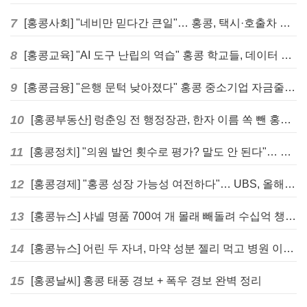
7
[홍콩사회] "네비만 믿다간 큰일"… 홍콩, 택시·호출차 통합 시험 도입하며 규제 본격화
8
[홍콩교육] "AI 도구 난립의 역습" 홍콩 학교들, 데이터 고립에 교육 효과 평가 비상
9
[홍콩금융] "은행 문턱 낮아졌다" 홍콩 중소기업 자금줄 숨통 트이나… HKMA "2분기 신용 조건 안정적"
10
[홍콩부동산] 렁춘잉 전 행정장관, 한자 이름 쏙 뺀 홍콩 고급 아파트 단지들에 쓴소리
11
[홍콩정치] "의원 발언 횟수로 평가? 말도 안 된다"… 홍콩 입법회 의장의 일침
12
[홍콩경제] "홍콩 성장 가능성 여전하다"… UBS, 올해 홍콩 GDP 성장률 전망치 4.5%로 대폭 상향
13
[홍콩뉴스] 샤넬 명품 700여 개 몰래 빼돌려 수십억 챙긴 직원 4년~7년형 선고
14
[홍콩뉴스] 어린 두 자녀, 마약 성분 젤리 먹고 병원 이송… 어머니와 친척 체포
15
[홍콩날씨] 홍콩 태풍 경보 + 폭우 경보 완벽 정리