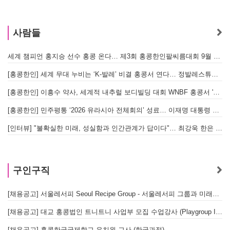
사람들
세계 챔피언 홍지승 선수 홍콩 온다… 제3회 홍콩한인팔씨름대회 9월 12일 개최
[
[홍콩한인] 세계 무대 누비는 ‘K-발레’ 비결 홍콩서 연다… 정발레스튜디오 개원
[홍콩한인] 이흥수 약사, 세계적 내추럴 보디빌딩 대회 WNBF 홍콩서 '마스터 부문 1위' 기염
[홍콩한인] 민주평통 ‘2026 유라시아 전체회의’ 성료… 이재명 대통령 참석으로 의미 더해
[인터뷰] "불확실한 미래, 성실함과 인간관계가 답이다"… 최강욱 한은 부소장이 청소년들에게 전하는 응원
구인구직
[채용공고] 서울레서피 Seoul Recipe Group - 서울레서피 그룹과 미래를 함께할 유능한 인재를 모십니다
[채용공고] 대교 홍콩법인 트니트니 사업부 모집 수업강사 (Playgroup Instructor)
[채용공고] 홍콩한국국제학교 유치원 교사 (한국과정)