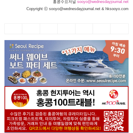
홍콩수요저널
sooyo@wednesdayjournal.net
Copyright ⓒ sooyo@wednesdayjournal.net & hksooyo.com