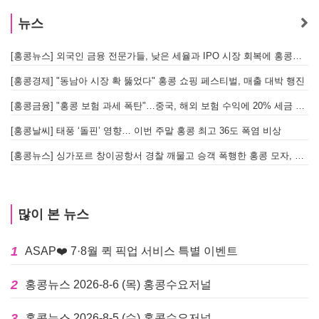
뉴스
[홍콩뉴스] 외국인 금융 전문가들, 낮은 세율과 IPO 시장 회복에 홍콩으로 '대거 복귀'
[
[홍콩경제] "동남아 시장 확 뚫었다" 홍콩 쇼핑 페스티벌, 매출 대박 행진
[홍콩금융] "홍콩 보험 과세 폭탄"…중국, 해외 보험 수익에 20% 세금 부과로 관련주 급락
[홍콩날씨] 태풍 ‘돌핀’ 영향… 이번 주말 홍콩 최고 36도 폭염 비상
홍
[홍콩뉴스] 싱가포르 창이공항서 경찰 깨물고 승객 폭행한 홍콩 모자, 결국 감옥행
투
많이 본 뉴스
1
ASAP❤️ 7·8월 퀵 픽업 서비스 특별 이벤트
2
홍콩뉴스 2026-8-6 (목) 홍콩수요저널
3
홍콩뉴스 2026-8-5 (수) 홍콩수요저널