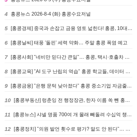
4
홍콩뉴스 2026-8-4 (화) 홍콩수요저널
5
[홍콩경제] 중국과 손잡고 금융 영토 넓힌다! 홍콩, 10대 신규 정책 발표
6
[홍콩날씨] 태풍 '돌핀' 세력 약화… 주말 홍콩 폭염 예고
7
[홍콩사회] "네비만 믿다간 큰일"… 홍콩, 택시·호출차 통합 시험 도입하며 규제 본격화
8
[홍콩교육] "AI 도구 난립의 역습" 홍콩 학교들, 데이터 고립에 교육 효과 평가 비상
9
[홍콩금융] "은행 문턱 낮아졌다" 홍콩 중소기업 자금줄 숨통 트이나… HKMA "2분기 신용 조건 안정적"
10
[홍콩부동산] 렁춘잉 전 행정장관, 한자 이름 쏙 뺀 홍콩 고급 아파트 단지들에 쓴소리
11
[홍콩뉴스] 샤넬 명품 700여 개 몰래 빼돌려 수십억 챙긴 직원 4년~7년형 선고
12
[홍콩정치] "의원 발언 횟수로 평가? 말도 안 된다"… 홍콩 입법회 의장의 일침