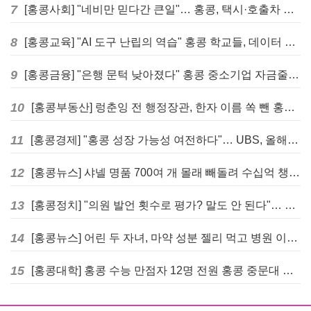
7
[홍콩사회] "네비만 믿다간 큰일"… 홍콩, 택시·호출차 통합 시험 도입하며 규제 본격화
8
[홍콩교육] "AI 도구 난립의 역습" 홍콩 학교들, 데이터 고립에 교육 효과 평가 비상
9
[홍콩금융] "은행 문턱 낮아졌다" 홍콩 중소기업 자금줄 숨통 트이나… HKMA "2분기 신용 조건 안정적"
10
[홍콩부동산] 렁춘잉 전 행정장관, 한자 이름 쏙 뺀 홍콩 고급 아파트 단지들에 쓴소리
11
[홍콩경제] "홍콩 성장 가능성 여전하다"… UBS, 올해 홍콩 GDP 성장률 전망치 4.5%로 대폭 상향
12
[홍콩뉴스] 샤넬 명품 700여 개 몰래 빼돌려 수십억 챙긴 직원 4년~7년형 선고
13
[홍콩정치] "의원 발언 횟수로 평가? 말도 안 된다"… 홍콩 입법회 의장의 일침
14
[홍콩뉴스] 어린 두 자녀, 마약 성분 젤리 먹고 병원 이송… 어머니와 친척 체포
15
[홍콩대학] 홍콩 수능 만점자 12명 전원 홍콩 중문대 의대 진학