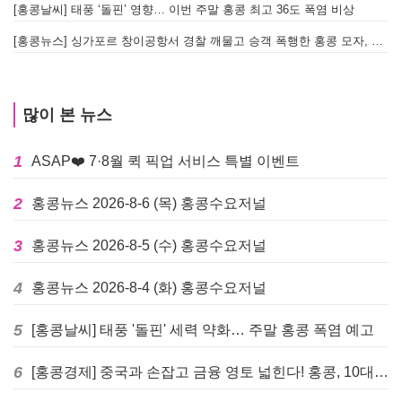
[홍콩날씨] 태풍 ‘돌핀’ 영향… 이번 주말 홍콩 최고 36도 폭염 비상
홍
[홍콩뉴스] 싱가포르 창이공항서 경찰 깨물고 승객 폭행한 홍콩 모자, 결국 감옥행
투
많이 본 뉴스
1
ASAP❤️ 7·8월 퀵 픽업 서비스 특별 이벤트
2
홍콩뉴스 2026-8-6 (목) 홍콩수요저널
3
홍콩뉴스 2026-8-5 (수) 홍콩수요저널
4
홍콩뉴스 2026-8-4 (화) 홍콩수요저널
5
[홍콩날씨] 태풍 '돌핀' 세력 약화… 주말 홍콩 폭염 예고
6
[홍콩경제] 중국과 손잡고 금융 영토 넓힌다! 홍콩, 10대 신규 정책 발표