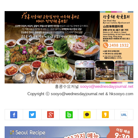
홍콩수요저널
sooyo@wednesdayjournal.net
Copyright ⓒ sooyo@wednesdayjournal.net & hksooyo.com