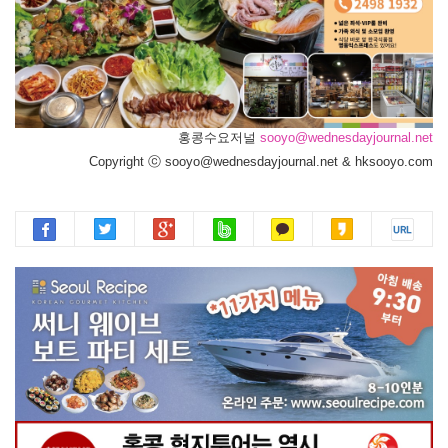
홍콩수요저널
sooyo@wednesdayjournal.net
Copyright ⓒ sooyo@wednesdayjournal.net & hksooyo.com