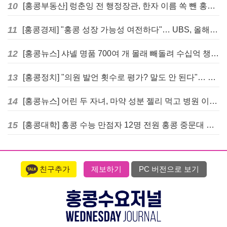
10
[홍콩부동산] 렁춘잉 전 행정장관, 한자 이름 쏙 뺀 홍콩 고급 아파트 단지들에 쓴소리
11
[홍콩경제] "홍콩 성장 가능성 여전하다"… UBS, 올해 홍콩 GDP 성장률 전망치 4.5%로 대폭 상향
12
[홍콩뉴스] 샤넬 명품 700여 개 몰래 빼돌려 수십억 챙긴 직원 4년~7년형 선고
13
[홍콩정치] "의원 발언 횟수로 평가? 말도 안 된다"… 홍콩 입법회 의장의 일침
14
[홍콩뉴스] 어린 두 자녀, 마약 성분 젤리 먹고 병원 이송… 어머니와 친척 체포
15
[홍콩대학] 홍콩 수능 만점자 12명 전원 홍콩 중문대 의대 진학
친구추가
제보하기
PC 버전으로 보기