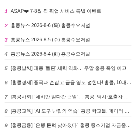
1
ASAP❤️ 7·8월 퀵 픽업 서비스 특별 이벤트
2
홍콩뉴스 2026-8-6 (목) 홍콩수요저널
3
홍콩뉴스 2026-8-5 (수) 홍콩수요저널
4
홍콩뉴스 2026-8-4 (화) 홍콩수요저널
5
[홍콩날씨] 태풍 '돌핀' 세력 약화… 주말 홍콩 폭염 예고
6
[홍콩경제] 중국과 손잡고 금융 영토 넓힌다! 홍콩, 10대 신규 정책 발표
7
[홍콩사회] "네비만 믿다간 큰일"… 홍콩, 택시·호출차 통합 시험 도입하며 규제 본격화
8
[홍콩교육] "AI 도구 난립의 역습" 홍콩 학교들, 데이터 고립에 교육 효과 평가 비상
9
[홍콩금융] "은행 문턱 낮아졌다" 홍콩 중소기업 자금줄 숨통 트이나… HKMA "2분기 신용 조건 안정적"