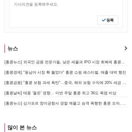
등록
뉴스
[홍콩뉴스] 외국인 금융 전문가들, 낮은 세율과 IPO 시장 회복에 홍콩으로 '대거 복귀'
[
[홍콩경제] "동남아 시장 확 뚫었다" 홍콩 쇼핑 페스티벌, 매출 대박 행진
[홍콩금융] "홍콩 보험 과세 폭탄"…중국, 해외 보험 수익에 20% 세금 부과로 관련주 급락
[홍콩날씨] 태풍 ‘돌핀’ 영향… 이번 주말 홍콩 최고 36도 폭염 비상
홍
[홍콩뉴스] 싱가포르 창이공항서 경찰 깨물고 승객 폭행한 홍콩 모자, 결국 감옥행
투
많이 본 뉴스