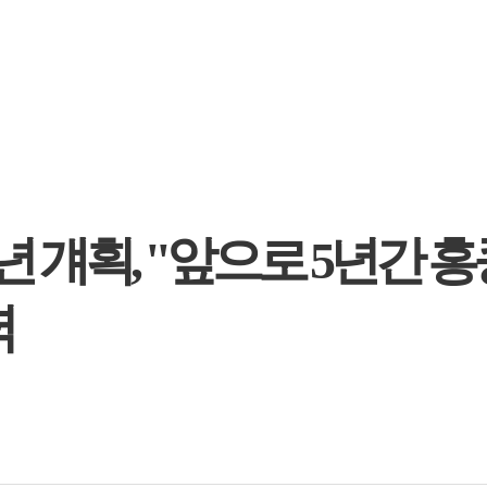
년 걔획, "앞으로 5년간 
력