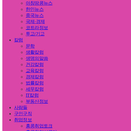
아침땅콩뉴스
한인뉴스
중국뉴스
국제·경제
코트라정보
투고/기고
칼럼
문학
생활칼럼
생명의말씀
건강칼럼
교육칼럼
경제칼럼
법률칼럼
세무칼럼
IT칼럼
부동산정보
사람들
구인구직
취업정보
홍콩취업토크