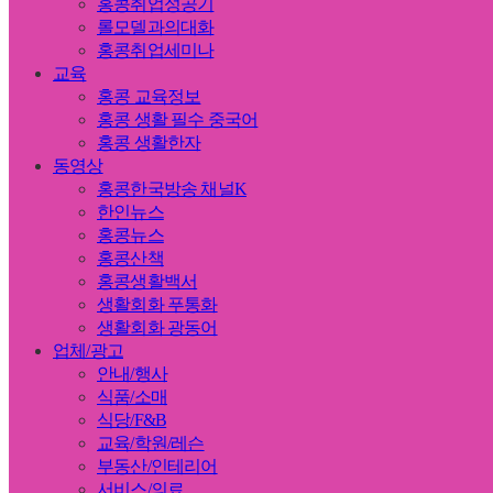
홍콩취업성공기
롤모델과의대화
홍콩취업세미나
교육
홍콩 교육정보
홍콩 생활 필수 중국어
홍콩 생활한자
동영상
홍콩한국방송 채널K
한인뉴스
홍콩뉴스
홍콩산책
홍콩생활백서
생활회화 푸통화
생활회화 광동어
업체/광고
안내/행사
식품/소매
식당/F&B
교육/학원/레슨
부동산/인테리어
서비스/의료