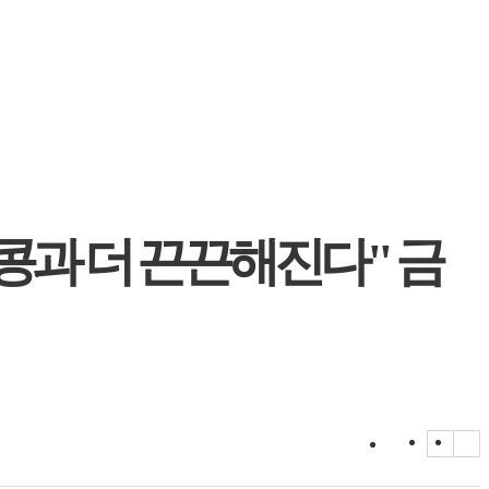
홍콩과 더 끈끈해진다" 금