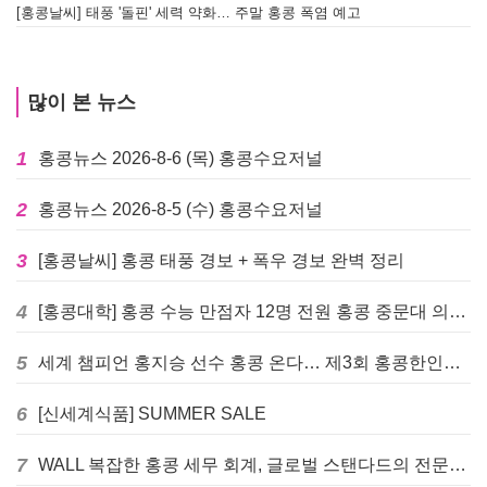
[홍콩날씨] 태풍 '돌핀' 세력 약화… 주말 홍콩 폭염 예고
많이 본 뉴스
1
홍콩뉴스 2026-8-6 (목) 홍콩수요저널
2
홍콩뉴스 2026-8-5 (수) 홍콩수요저널
3
[홍콩날씨] 홍콩 태풍 경보 + 폭우 경보 완벽 정리
4
[홍콩대학] 홍콩 수능 만점자 12명 전원 홍콩 중문대 의대 진학
5
세계 챔피언 홍지승 선수 홍콩 온다… 제3회 홍콩한인팔씨름대회 9월 12일 개최
6
[신세계식품] SUMMER SALE
7
WALL 복잡한 홍콩 세무 회계, 글로벌 스탠다드의 전문가들이 답을 드립니다! - 법인설립, 회계, 감사