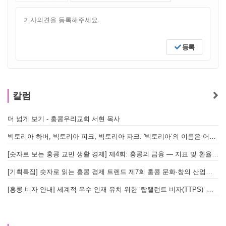
등록
칼럼
더 넓게 보기 - 홍콩우리교회 서현 목사
빅토리아 하버, 빅토리아 피크, 빅토리아 파크. '빅토리아’의 이름은 어떻게 온 걸까? - [이승권 원장의 생활칼럼]
[숫자로 보는 홍콩 교민 생활 경제] 제4회: 홍콩의 금융 — 지표 및 환율, MPF 운영 현황
[기획특집] 숫자로 읽는 홍콩 경제 트렌드 제7회 홍콩 문화·창의 산업의 구조와 분야별 동향
[홍콩 비자 안내] 세계적 우수 인재 유치 위한 ‘탑탤런트 비자(TTPS)’ 주요 요건