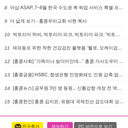
8
아삽 ASAP, 7~8월 한국 수도권 퀵 픽업 서비스 특별 프로모션 실시
9
더 넓게 보기 - 홍콩우리교회 서현 목사
10
빅토리아 하버, 빅토리아 피크, 빅토리아 파크. '빅토리아’의 이름은 어떻게 온 걸까? - [이승권 원장의 생활칼럼]
11
재외동포 위한 착한 건강검진 플랫폼 ‘헬로, 오케이검진’ 서비스 개시
12
[홍콩사회] "가뜩이나 빚더미인데..." 홍콩 가사도우미 대출 전면 금지 촉구
13
[홍콩금융] HSBC, 항셍은행 민영화돼도 인원 감축 없다... 독립 브랜드 유지
14
[홍콩뉴스] 공무원 3만 명 동원... 신황강항 개장 전 역대급 훈련 실시
15
[홍콩한인] 홍콩 김지은, 유원대 국제친선 검도대회 성인단체전 우승
친구추가
제보하기
PC 버전으로 보기