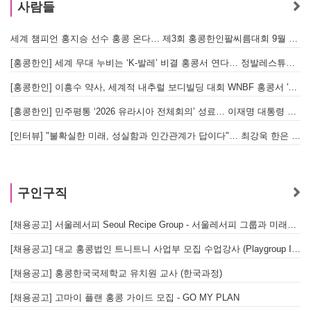
사람들
세계 챔피언 홍지승 선수 홍콩 온다… 제3회 홍콩한인팔씨름대회 9월 12일 개최
[
[홍콩한인] 세계 무대 누비는 ‘K-발레’ 비결 홍콩서 연다… 정발레스튜디오 개원
[홍콩한인] 이흥수 약사, 세계적 내추럴 보디빌딩 대회 WNBF 홍콩서 '마스터 부문 1위' 기염
[홍콩한인] 민주평통 ‘2026 유라시아 전체회의’ 성료… 이재명 대통령 참석으로 의미 더해
[인터뷰] "불확실한 미래, 성실함과 인간관계가 답이다"… 최강욱 한은 부소장이 청소년들에게 전하는 응원
구인구직
[채용공고] 서울레서피 Seoul Recipe Group - 서울레서피 그룹과 미래를 함께할 유능한 인재를 모십니다
[채용공고] 대교 홍콩법인 트니트니 사업부 모집 수업강사 (Playgroup Instructor)
[채용공고] 홍콩한국국제학교 유치원 교사 (한국과정)
[채용공고] 고마이 플랜 홍콩 가이드 모집 - GO MY PLAN