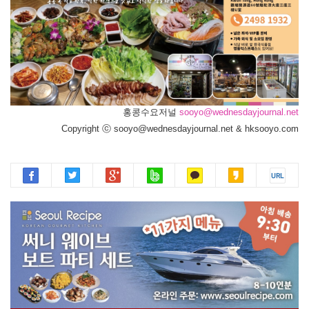
홍콩수요저널
sooyo@wednesdayjournal.net
Copyright ⓒ sooyo@wednesdayjournal.net & hksooyo.com