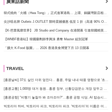
廣東話新聞
韓式燒肉「火桶（Hwa Tong）」正式進軍港島… 上環、銅鑼灣新店相繼開幕
尖沙咀名牌 Outlets J.OUTLET 限時震撼優惠 低至 1 折（高達 90% OFF）
【K-芭蕾風靡世界】 JB Studio and Company 在港開幕 引進韓國精英芭蕾教育系統
【WNBF香港站】韓國藥劑師李興洙 勇奪 Master 組別冠軍
「擴大 K-Food 版圖」… 2026 香港美食博覽下月 13 日開幕
TRAVEL
[홍콩날씨] 37도 살인 더위 덮친다... 홍콩, 주말 내내 태풍 영향으로 '초비상'
[홍콩교통] 1,000명 대거 동원...홍콩 정부, 신황강검문소 개장 앞두고 실전 훈련 돌입
[홍콩공항] "비행기 놓칠까 봐 조마조마?"…홍콩 공항 식당, AI 탑승시간 계산해 메뉴 추천해 준다
빅토리아 하버, 빅토리아 피크, 빅토리아 파크. '빅토리아’의 이름은 어떻게 온 걸까? - [이승권 원장의 생활칼럼]