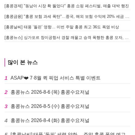
[홍콩경제] "동남아 시장 확 뚫었다" 홍콩 쇼핑 페스티벌, 매출 대박 행진
[홍콩금융] "홍콩 보험 과세 폭탄"…중국, 해외 보험 수익에 20% 세금 부과로 관련주 급락
[홍콩날씨] 태풍 ‘돌핀’ 영향… 이번 주말 홍콩 최고 36도 폭염 비상
홍
[홍콩뉴스] 싱가포르 창이공항서 경찰 깨물고 승객 폭행한 홍콩 모자, 결국 감옥행
투
많이 본 뉴스
1
ASAP❤️ 7·8월 퀵 픽업 서비스 특별 이벤트
2
홍콩뉴스 2026-8-6 (목) 홍콩수요저널
3
홍콩뉴스 2026-8-5 (수) 홍콩수요저널
4
홍콩뉴스 2026-8-4 (화) 홍콩수요저널
5
[홍콩날씨] 태풍 '돌핀' 세력 약화… 주말 홍콩 폭염 예고