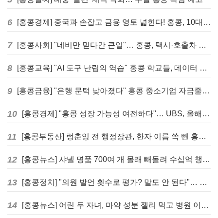
6
[홍콩경제] 중국과 손잡고 금융 영토 넓힌다! 홍콩, 10대 신규 정책 발표
7
[홍콩사회] "네비만 믿다간 큰일"… 홍콩, 택시·호출차 통합 시험 도입하며 규제 본격화
8
[홍콩교육] "AI 도구 난립의 역습" 홍콩 학교들, 데이터 고립에 교육 효과 평가 비상
9
[홍콩금융] "은행 문턱 낮아졌다" 홍콩 중소기업 자금줄 숨통 트이나… HKMA "2분기 신용 조건 안정적"
10
[홍콩경제] "홍콩 성장 가능성 여전하다"… UBS, 올해 홍콩 GDP 성장률 전망치 4.5%로 대폭 상향
11
[홍콩부동산] 렁춘잉 전 행정장관, 한자 이름 쏙 뺀 홍콩 고급 아파트 단지들에 쓴소리
12
[홍콩뉴스] 샤넬 명품 700여 개 몰래 빼돌려 수십억 챙긴 직원 4년~7년형 선고
13
[홍콩정치] "의원 발언 횟수로 평가? 말도 안 된다"… 홍콩 입법회 의장의 일침
14
[홍콩뉴스] 어린 두 자녀, 마약 성분 젤리 먹고 병원 이송… 어머니와 친척 체포